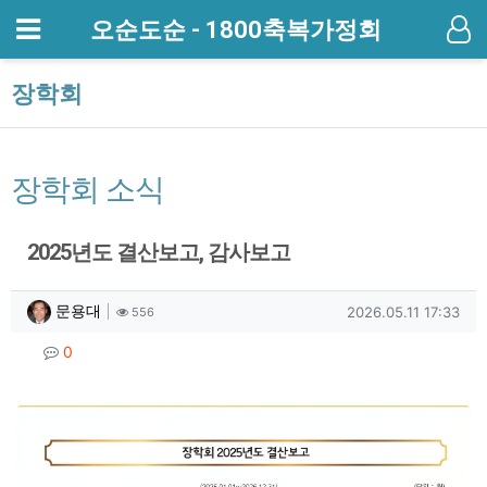
메뉴
오순도순 - 1800축복가정회
기
장학회
장학회 소식
2025년도 결산보고, 감사보고
작성자 정보
작성
조회
작성일
문용대
2026.05.11 17:33
556
컨텐츠 정보
댓글
0
본문