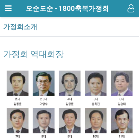
메뉴
오순도순 - 1800축복가정회
기
가정회소개
가정회 역대회장