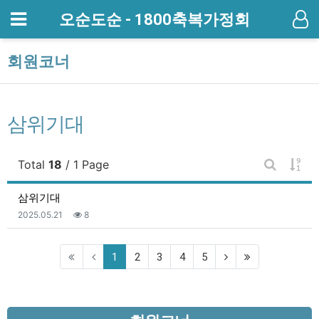
메뉴
오순도순 - 1800축복가정회
기
회원코너
삼위기대
게시
Total
18
/ 1 Page
게시판 검
삼위기대
등록일
조회
등
2025.05.21
8
(current)
1
2
3
4
5