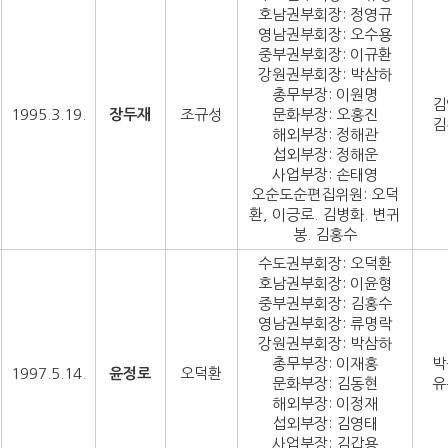
호남권부회장: 정영규
영남권부회장: 오수용
중부권부회장: 이규환
강원권부회장: 박삼하
총무부장: 이원명
김
1995.3.19.
장두재
조규성
문화부장: 오홍진
김
해외부장: 정해관
섭외부장: 정해운
사업부장: 손태영
오순도순편집위원: 오덕
환, 이긍로. 김병화. 변귀
봉. 김홍수
수도권부회장: 오덕환
호남권부회장: 이윤형
중부권부회장: 김홍수
영남권부회장: 류명락
강원권부회장: 박삼하
총무부장: 이재홍
박
1997.5.14.
윤정로
오덕환
문화부장: 김동현
유
해외부장: 이정재
섭외부장: 김영태
사업부장: 김갑용