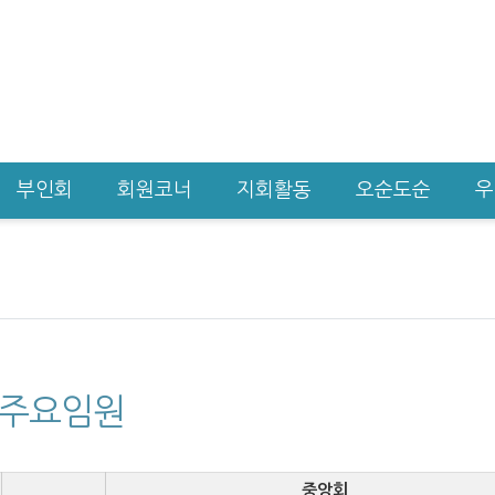
부인회
회원코너
지회활동
오순도순
우
 주요임원
중앙회