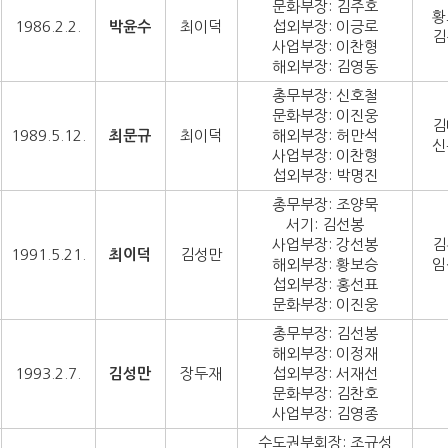
문화부장: 김주호
황
1986.2.2.
박윤수
최이덕
섭외부장: 이긍로
김
사업부장: 이찬형
해외부장: 김영동
총무부장: 신호철
문화부장: 이진웅
김
1989.5.12.
최문규
최이덕
해외부장: 허만석
신
사업부장: 이찬형
섭외부장: 박명진
총무부장: 조양묵
서기: 김선봉
사업부장: 강선봉
김
1991.5.21.
최이덕
김성만
해외부장: 황보승
임
섭외부장: 홍선표
문화부장: 이진웅
총무부장: 김선봉
해외부장: 이정재
1993.2.7.
김성만
장두재
섭외부장: 서재선
문화부장: 김찬호
사업부장: 김영종
수도권부회장: 조규성