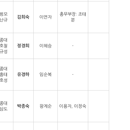
범모
총무부장: 조태
김희숙
이연자
난규
분
종대
호철
정경희
이혜승
-
규성
종대
흥태
유경하
임순복
-
호성
종대
박종숙
왕계순
이용자, 이정숙
삼도