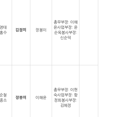
총무부장: 이해
영태
윤사업부장: 윤
김점미
장봉이
홍수
순옥봉사부장:
신순덕
총무부장: 이현
순철
숙사업부장: 함
장봉이
이해윤
종소
정희봉사부장:
김혜정