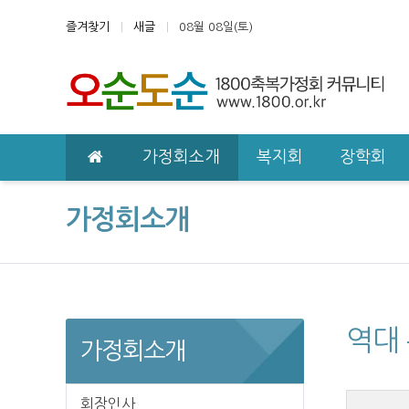
상단 네비
즐겨찾기
새글
08월 08일(토)
메인 메뉴
가정회소개
복지회
장학회
가정회소개
역대
가정회소개
회장인사