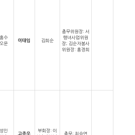
총무위원장: 서
홍수
행녀사업위원
이태임
김희순
오문
장; 김순자봉사
위원장: 홍경희
성인
부회장: 이
고종우
총무: 최승연