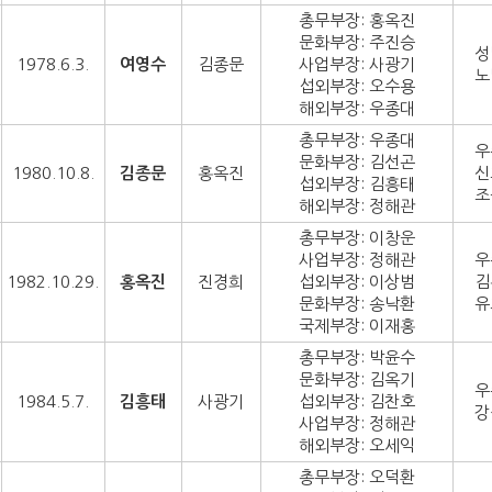
총무부장: 홍옥진
문화부장: 주진승
성
1978.6.3.
여영수
김종문
사업부장: 사광기
노
섭외부장: 오수용
해외부장: 우종대
총무부장: 우종대
우
문화부장: 김선곤
1980.10.8.
김종문
홍옥진
신
섭외부장: 김흥태
조
해외부장: 정해관
총무부장: 이창운
사업부장: 정해관
우
1982.10.29.
홍옥진
진경희
섭외부장: 이상범
김
문화부장: 송낙환
유
국제부장: 이재홍
총무부장: 박윤수
문화부장: 김옥기
우
1984.5.7.
김흥태
사광기
섭외부장: 김찬호
강
사업부장: 정해관
해외부장: 오세익
총무부장: 오덕환