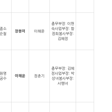
총무부장: 이현
종소
숙사업부장: 함
장봉이
이해윤
순철
정희봉사부장:
김혜정
총무부장: 김혜
원명
정사업부장: 박
이해윤
정춘기
공수
상녀봉사부장:
서행녀