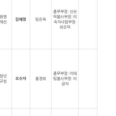
총무부장: 신순
원명
덕봉사부장: 이
김혜정
임순옥
재선
숙자사업부장:
최순덕
총무부장: 이태
창년
오수자
홍경희
임봉사부장: 이
규성
금자