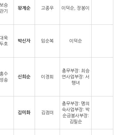
보승
왕계순
고종우
이덕순, 장봉이
관기
대욱
박신자
임순복
이덕순
두호
총무부장: 최승
홍수
신희순
이경희
연사업부장: 서
성송
행녀
총무부장: 맹의
숙사업부장: 박
김미화
김점미
순금봉사부장:
김필순