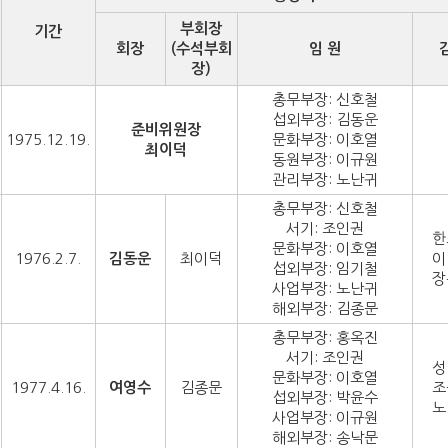
부회장
기간
회장
(수석부회
임 원
장)
총무부장: 신호철
섭외부장: 김동운
준비위원장
1975.12.19.
문화부장: 이호열
최이덕
동원부장: 이규원
관리부장: 노난귀
총무부장: 신호철
서기: 조인권
한
문화부장: 이호열
1976.2.7.
김동운
최이덕
이
섭외부장: 임기철
장
사업부장: 노난귀
해외부장: 김종문
총무부장: 홍옥진
서기: 조인권
성
문화부장: 이호열
1977.4.16.
여영수
김종문
조
섭외부장: 박윤수
노
사업부장: 이규원
해외부장: 송낙문