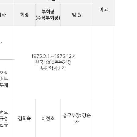
비고
부회장
감사
회장
임 원
(수석부회장)
-
1975.3.1.~1976.12.4
한국1800축복가정
부인임지기간
호성
병무
두재
범모
총무부장: 강순
규성
김희숙
이정호
자
난규