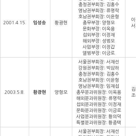
충청권부회장: 김홍수
영남권부회장: 류명락
호남권부회장: 이윤형
이
2001.4.15.
임성송
황광현
총무부장: 양형모
서
문화부장: 이옥용
섭외부장: 이정재
해외부장: 성범모
사업부장: 이정갑
앨범부장: 이긍로
서울권부회장: 서재선
강원권부회장: 박삼하
충청권부회장: 김홍수
호남권부회장: 이윤형
영남권부회장: 임재섭
김
2003.5.8.
황광현
양형모
총무분과위원장: 이옥용
조
해외분과위원장: 류명락
섭외분과위원장: 이정재
문화분과위원장: 이긍로
사업분과위원장: 황의덕
특별분과위원장: 황종택
서울권부회장: 서재선