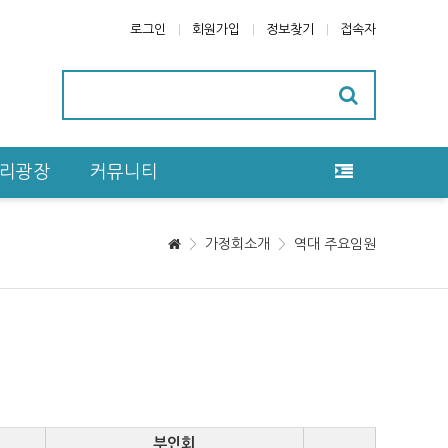
로그인
회원가입
정보찾기
접속자
리광장
커뮤니티
가정회소개
역대 주요임원
부인회