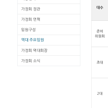
대수
가정회 정관
가정회 연혁
임원구성
준비
위원회
역대 주요임원
가정회 역대회장
가정회 소식
초대
2대