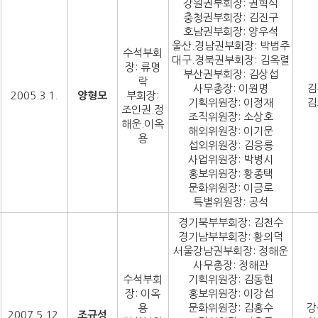
강원권부회장: 권혁식
충청권부회장: 김진구
호남권부회장: 양우석
울산.경남권부회장: 박범주
수석부회
대구.경북권부회장: 김옥렬
장: 류명
부산권부회장: 김상섭
락
사무총장: 이원명
김
2005.3.1.
양형모
부회장:
기획위원장: 이정재
김
조인권.정
조직위원장: 소상호
해운.이옥
해외위원장: 이기문
용
섭외위원장: 김응룡
사업위원장: 박병시
홍보위원장: 황종택
문화위원장: 이긍로
특별위원장: 공석
경기북부부회장: 김천수
경기남부부회장: 황의덕
서울강남권부회장: 정해운
사무총장: 정해관
수석부회
기획위원장: 김동현
장: 이옥
홍보위원장: 이강섭
용
문화위원장: 김홍수
강
2007.5.12.
조규성