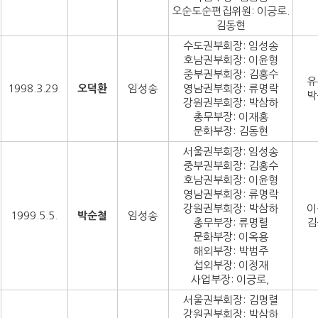
오순도순편집위원: 이긍로.
김동현
수도권부회장: 임성송
호남권부회장: 이윤형
중부권부회장: 김홍수
유
1998.3.29.
오덕환
임성송
영남권부회장: 류명락
박
강원권부회장: 박삼하
총무부장: 이재홍
문화부장: 김동현
서울권부회장: 임성송
중부권부회장: 김홍수
호남권부회장: 이윤형
영남권부회장: 류명락
강원권부회장: 박삼하
이
1999.5.5.
박순철
임성송
총무부장: 류명렬
김
문화부장: 이옥용
해외부장: 박범주
섭외부장: 이정재
사업부장: 이긍로,
서울권부회장: 김명렬
강원권부회장: 박삼하