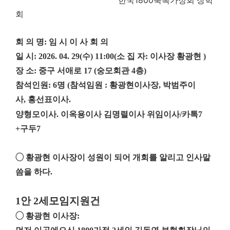
한국
축복가정회 장학
회
회 의 명
:
임 시 이 사 회 의
일 시
: 2026. 04. 29(
수
) 11:00(
소 집 자
:
이사장 황광현
)
장 소
:
중구 서애로
17 (
숭모회관
4
층
)
참석인원
: 6
명
(
참석임원
:
황광현이사장
,
박범주이
사
,
홍선표이사
.
양형모이사
.
이옥용이사 김명렬이사 위임이사
/
카톡
7
+
구두
7
◯
황광현 이사장이 성원이 되어 개회를 알리고 인사말
씀을 하다
.
1
안
2
세모임지원건
◯
황광현 이사장
: