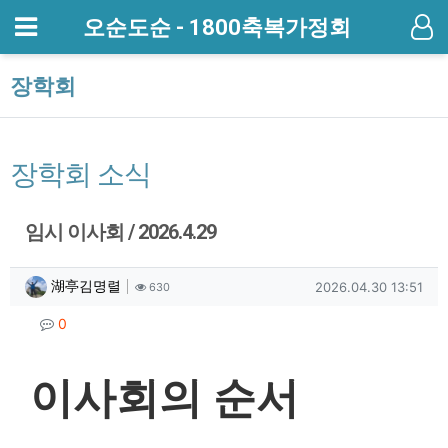
메뉴
오순도순 - 1800축복가정회
기
장학회
장학회 소식
임시 이사회 / 2026.4.29
작성자 정보
작성
조회
작성일
湖亭김명렬
2026.04.30 13:51
630
컨텐츠 정보
댓글
0
본문
이사회의 순서