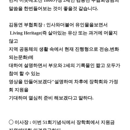
먼저 이곳에오신
1800
가정
2
세인 김동연 부협회장님의
말씀을 한번들어보는 것이 좋을것 같습니다
.
김동연 부협회장
:
인사와더불어 유인물을보면서
Living Heritage(
즉 살아있는 유산 또는 과거에 머물지
않고
지역 공동체의 생활 속에서 현재 진행형으로 전승
,
변화
되는문화
)
에
대하여 설명하면서 부모와
2
세의 기록물인 짧고 모두가
참여 할 수 있는
영상을 만들어보겠다
"
설명하며 차후에 장학회와 가정
회 지원을
기대하며 열심히 준비 해보겠다고 말하다
.
◯
이사장
:
이번
51
회기념식에서 장학회에서 지원금