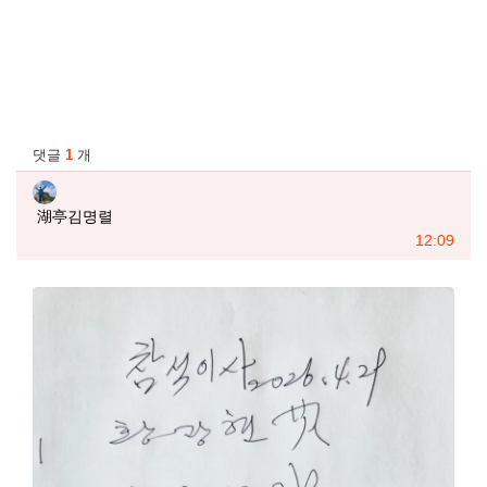
관련자료
댓글
1
개
湖亭김명렬님의 댓글
湖亭김명렬
작성일
12:09