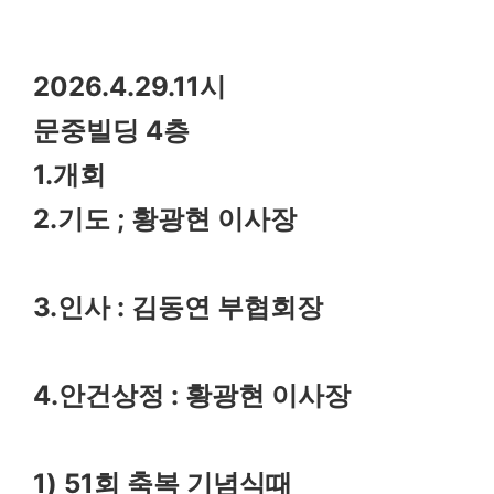
2026.4.29.11
시
4
문중빌딩
층
1.
개회
2.
;
기도
황광현 이사장
3.
:
인사
김동연 부협회장
4.
:
안건상정
황광현 이사장
1) 51
회 축복 기념식때