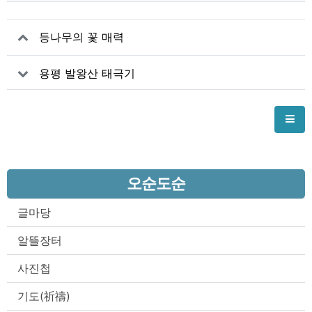
등나무의 꽃 매력
용평 발왕산 태극기
오순도순
글마당
알뜰장터
사진첩
기도(祈禱)