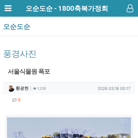
메뉴
오순도순 - 1800축복가정회
기
오순도순
풍경사진
서울식물원 폭포
작성자 정보
작성
조회
작성일
황광현
2026.03.18 00:17
1,235
컨텐츠 정보
댓글
0
본문