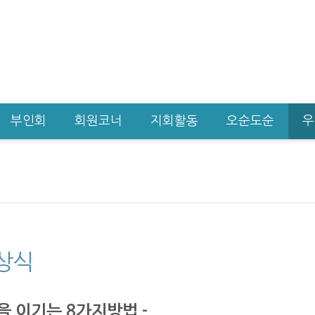
부인회
회원코너
지회활동
오순도순
우
상식
을 이기는 8가지방법 -