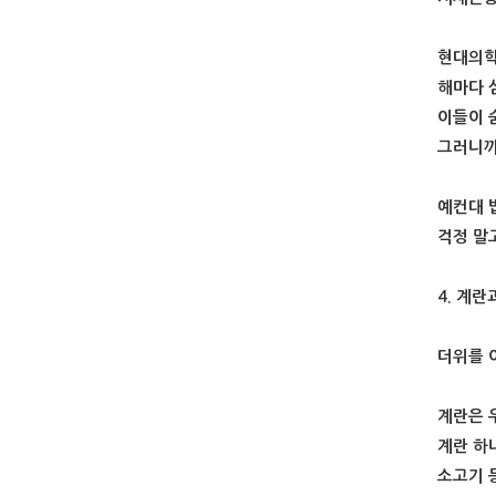
현대의학
해마다 
이들이 
그러니까
예컨대 
걱정 말
4. 계
더위를 
계란은 
계란 하
소고기 