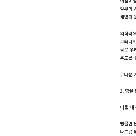
이열치열
일부러 
체열이 
의학적으
그러니까
물은 우
온도를 
무더운 
2. 땀을
더울 때
맹물만 
나트륨 