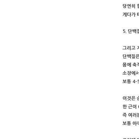
당연히 
게다가 
5. 단백
그리고 
단백질은
몸에 축
소장에서
보통 4
이것은 
한 근이
즉 여러
보통 아