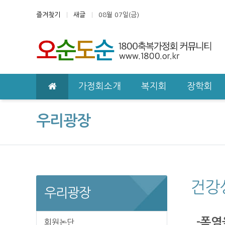
상단 네비
즐겨찾기
새글
08월 07일(금)
메인 메뉴
가정회소개
복지회
장학회
우리광장
건강
우리광장
-폭염
회원논단