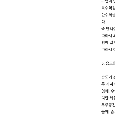
그런데 
특수역원
탄수화물
다.
즉 단백
따라서 
밤에 잘
따라서 
6. 습도
습도가 
두 가지
첫째, 
지만 화
우주공간
둘째, 