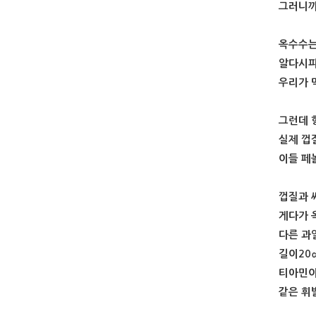
그러니까
옥수수는
알다시피
우리가 
그런데 
실제 껍
이들 페
껍질과 
게다가 
다른 과
길이20
티아민이
같은 휘