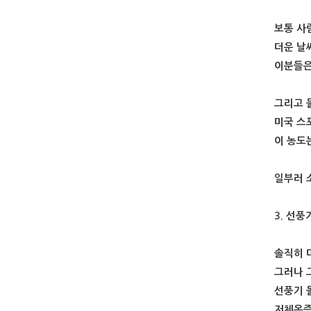
보통 사
더운 날
이분들은
그리고 
미국 스
이 농도
일부러 
3. 선
솔직히 
그러나 
선풍기 
저체온증