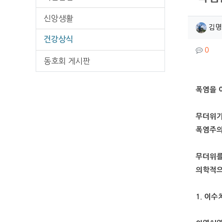
신앙생활
작성
김명
건강상식
컨텐
댓글
0
동호회 게시판
본문
폭염을 
무더위가
폭염주의
무더위를
의학적으
1. 이