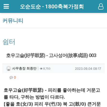
메뉴
오순도순 - 1800축복가정회
기
커뮤니티
쉼터
호우고슬(好竽鼓瑟) - 고사성어(故事成語) 003
작성자 정보
작성
조회
작성일
사무총장 최종만
2023.09.04 08:17
8,750
컨텐츠 정보
댓글
0
본문
(
) -
호우고슬
好竽鼓瑟
피리를 좋아하는데 거문고
,
.
를 타다
구하는 방법이 다르다
[
(
/3)
(
/3)
(
/0)
좋을 호
女
피리 우
竹
북 고
鼓
큰거문