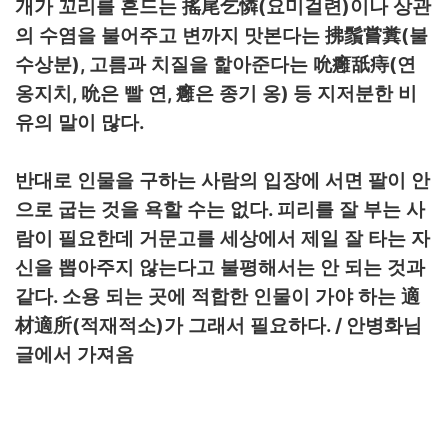
(
)
개가 꼬리를 흔드는
搖尾乞憐
요미걸련
이나 상관
(
의 수염을 불어주고 변까지 맛본다는
拂鬚嘗糞
불
),
(
수상분
고름과 치질을 핥아준다는
吮癰舐痔
연
,
,
)
옹지치
吮
은 빨 연
癰
은 종기 옹
등 지저분한 비
.
유의 말이 많다
반대로 인물을 구하는 사람의 입장에 서면 팔이 안
.
으로 굽는 것을 욕할 수는 없다
피리를 잘 부는 사
람이 필요한데 거문고를 세상에서 제일 잘 타는 자
신을 뽑아주지 않는다고 불평해서는 안 되는 것과
.
같다
소용 되는 곳에 적합한 인물이 가야 하는
適
(
)
. /
材適所
적재적소
가 그래서 필요하다
안병화님
글에서 가져옴