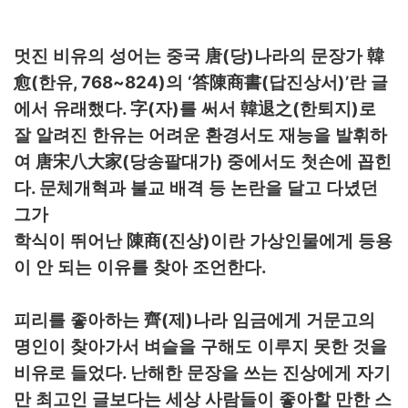
(
)
멋진 비유의 성어는 중국
唐
당
나라의 문장가
韓
(
, 768~824)
‘
(
)’
愈
한유
의
答陳商書
답진상서
란 글
.
(
)
(
)
에서 유래했다
字
자
를 써서
韓退之
한퇴지
로
잘 알려진 한유는 어려운 환경서도 재능을 발휘하
(
)
여
唐宋八大家
당송팔대가
중에서도 첫손에 꼽힌
.
다
문체개혁과 불교 배격 등 논란을 달고 다녔던
그가
(
)
학식이 뛰어난
陳商
진상
이란 가상인물에게 등용
.
이 안 되는 이유를 찾아 조언한다
(
)
피리를 좋아하는
齊
제
나라 임금에게 거문고의
명인이 찾아가서 벼슬을 구해도 이루지 못한 것을
.
비유로 들었다
난해한 문장을 쓰는 진상에게 자기
만 최고인 글보다는 세상 사람들이 좋아할 만한 스