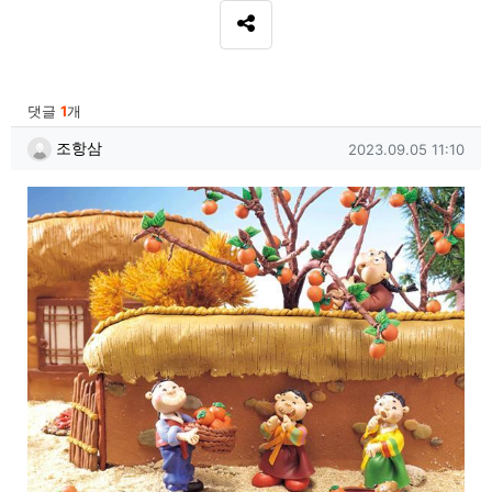
SNS 공유
관련자료
댓글
1
개
조항삼님의 댓글
작성일
조항삼
2023.09.05 11:10