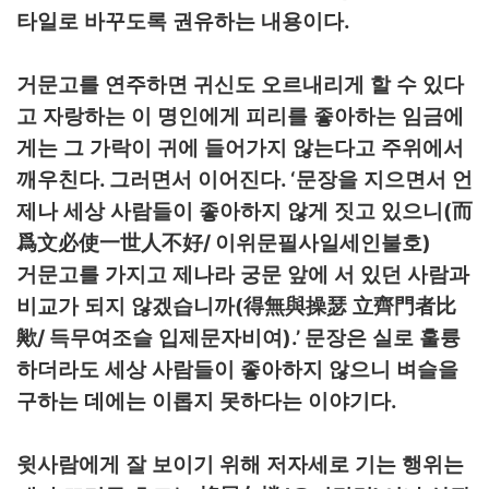
.
타일로 바꾸도록 권유하는 내용이다
거문고를 연주하면 귀신도 오르내리게 할 수 있다
고 자랑하는 이 명인에게 피리를 좋아하는 임금에
게는 그 가락이 귀에 들어가지 않는다고 주위에서
.
. ‘
깨우친다
그러면서 이어진다
문장을 지으면서 언
(
제나 세상 사람들이 좋아하지 않게 짓고 있으니
而
/
)
爲文必使一世人不好
이위문필사일세인불호
거문고를 가지고 제나라 궁문 앞에 서 있던 사람과
(
비교가 되지 않겠습니까
得無與操瑟 立齊門者比
/
).’
歟
득무여조슬 입제문자비여
문장은 실로 훌륭
하더라도 세상 사람들이 좋아하지 않으니 벼슬을
.
구하는 데에는 이롭지 못하다는 이야기다
윗사람에게 잘 보이기 위해 저자세로 기는 행위는