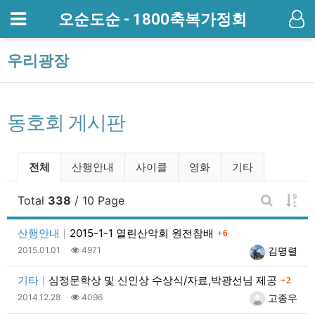
메뉴
오순도순 - 1800축복가정회
기
우리광장
동호회 게시판
동호회 게시판 분류 목록
전체
산행안내
사이클
영화
기타
게시
Total
338
/ 10 Page
게시판 검
댓글
산행안내
2015-1-1 열린산악회 원전참배
6
등록일
조회
등록자
2015.01.01
4971
김명렬
댓글
기타
심정문학상 및 신인상 수상식/자료,박광선님 제공
2
등록일
조회
등록자
2014.12.28
4096
고종우