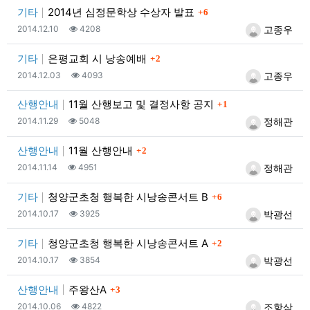
댓글
기타
2014년 심정문학상 수상자 발표
6
등록일
조회
등록자
2014.12.10
4208
고종우
댓글
기타
은평교회 시 낭송예배
2
등록일
조회
등록자
2014.12.03
4093
고종우
댓글
산행안내
11월 산행보고 및 결정사항 공지
1
등록일
조회
등록자
2014.11.29
5048
정해관
댓글
산행안내
11월 산행안내
2
등록일
조회
등록자
2014.11.14
4951
정해관
댓글
기타
청양군초청 행복한 시낭송콘서트 B
6
등록일
조회
등록자
2014.10.17
3925
박광선
댓글
기타
청양군초청 행복한 시낭송콘서트 A
2
등록일
조회
등록자
2014.10.17
3854
박광선
댓글
산행안내
주왕산A
3
등록일
조회
등록자
2014.10.06
4822
조항삼