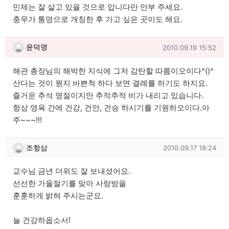
민제는 잘 살고 있을 것으로 압니다만 안부 주세요.
충무가 통영으로 개칭한 후 가고 싶은 곳이도 해요.
윤덕명님의 댓글
작성일
윤덕명
2010.09.19 15:52
해관 총장님의 해박한 지식에 그저 감탄할 따름이오이다^()^
산다는 것이 뭔지 바쁜척 하다 보면 결례를 하기도 하지요.
즐거운 추석 명절이지만 추적추적 비가 내리고 있습니다.
항상 영육 간에 건강, 건안, 건승 하시기를 기원하오이다.아
주~~~!!!
조항삼님의 댓글
작성일
조항삼
2010.09.17 18:24
교수님 금년 더위도 잘 보내셨어요.
선선한 가을절기를 맞아 사랑방을
훈훈하게 밝혀 주시는군요.
늘 건강하옵소서!