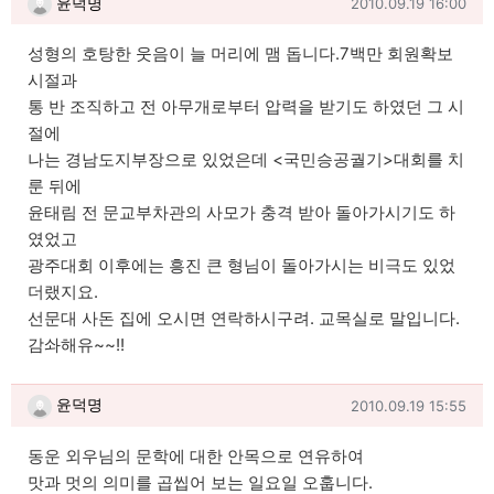
작성일
윤덕명
2010.09.19 16:00
성형의 호탕한 웃음이 늘 머리에 맴 돕니다.7백만 회원확보
시절과
통 반 조직하고 전 아무개로부터 압력을 받기도 하였던 그 시
절에
나는 경남도지부장으로 있었은데 <국민승공궐기>대회를 치
룬 뒤에
윤태림 전 문교부차관의 사모가 충격 받아 돌아가시기도 하
였었고
광주대회 이후에는 흥진 큰 형님이 돌아가시는 비극도 있었
더랬지요.
선문대 사돈 집에 오시면 연락하시구려. 교목실로 말입니다.
감솨해유~~!!
윤덕명님의 댓글
작성일
윤덕명
2010.09.19 15:55
동운 외우님의 문학에 대한 안목으로 연유하여
맛과 멋의 의미를 곱씹어 보는 일요일 오훕니다.