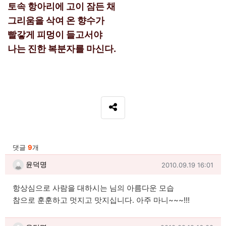
토속 항아리에 고이 잠든 채
그리움을 삭여 온 향수가
빨갛게 피멍이 들고서야
나는 진한 복분자를 마신다.
SNS 공유
관련자료
댓글
9
개
윤덕명님의 댓글
작성일
윤덕명
2010.09.19 16:01
항상심으로 사람을 대하시는 님의 아름다운 모습
참으로 훈훈하고 멋지고 맛지십니다. 아주 마니~~~!!!
윤덕명님의 댓글