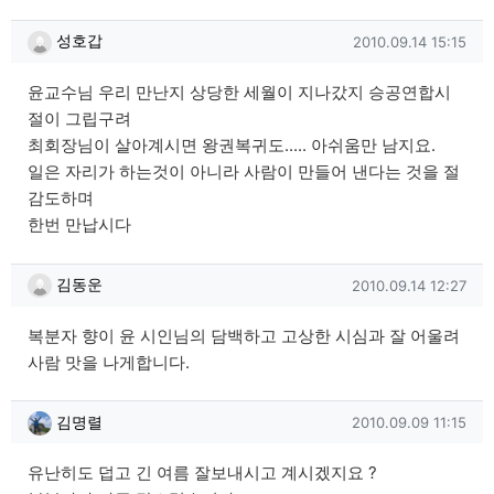
성호갑님의 댓글
작성일
성호갑
2010.09.14 15:15
윤교수님 우리 만난지 상당한 세월이 지나갔지 승공연합시
절이 그립구려
최회장님이 살아계시면 왕권복귀도..... 아쉬움만 남지요.
일은 자리가 하는것이 아니라 사람이 만들어 낸다는 것을 절
감도하며
한번 만납시다
김동운님의 댓글
작성일
김동운
2010.09.14 12:27
복분자 향이 윤 시인님의 담백하고 고상한 시심과 잘 어울려
사람 맛을 나게합니다.
김명렬님의 댓글
작성일
김명렬
2010.09.09 11:15
유난히도 덥고 긴 여름 잘보내시고 계시겠지요 ?