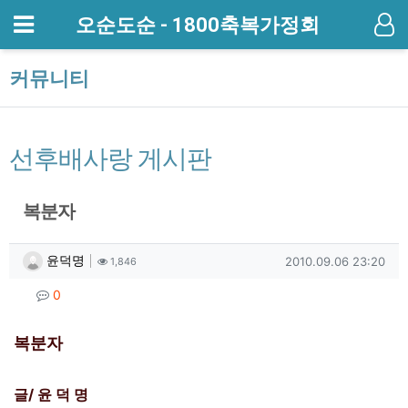
메뉴
오순도순 - 1800축복가정회
기
커뮤니티
선후배사랑 게시판
복분자
작성자 정보
작성
조회
작성일
윤덕명
2010.09.06 23:20
1,846
컨텐츠 정보
댓글
0
본문
복분자
글/ 윤 덕 명