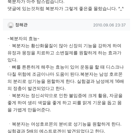
북분자가 아주 탐스럽습니다.
댓글에 있는것처럼 복분자가 그렇게 좋은줄 몰랐습니다. ^_^
정해관님의 댓글
작성일
정해관
2010.09.06 23:37
-복분자의 효능-
ㆍ복분자는 황산화물질이 많아 신장의 기능을 강하게 하여
유정과 몽정을 치료하고 소변절제를 원할하게 하는 효과가
있다.
ㆍ뼈를 튼튼하게 해주는 효능이 있어 운동을 할 때 디스크나
다칠 위험에 조금이나마 도움이 된다.복분자는 남성 호르몬
의 분리로 성기능을 원할하게 한다. 실험결과 남성에게 16배
의 정충이 발견되었다고 한다.
ㆍ복분자는 정신쇠약으로 인한 불임증에 크게 활용, 자궁을
좋게 하여 생리 색깔을 좋게 하고 피를 맑게 기운을 돕고 몸
을 가볍게 만들어준다.
ㆍ복분자는 여성호르몬의 분비로 성기능을 원할하게 한다.
실험결과 5배의 에스트로겐이 발견되었다고 한다.