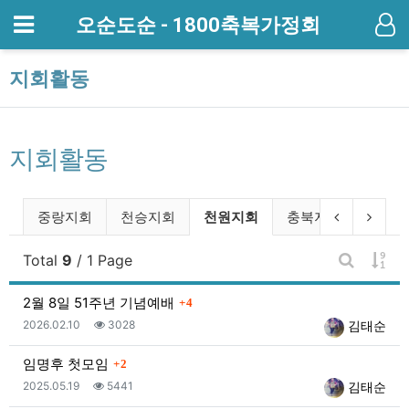
메뉴
오순도순 - 1800축복가정회
기
지회활동
지회활동
지회활동 분류 목록
현재 분류
이전 분류
다음 
회
중랑지회
천승지회
천원지회
충북지회
게시
Total
9
/ 1 Page
게시판 검
댓글
2월 8일 51주년 기념예배
4
등록일
조회
등록자
2026.02.10
3028
김태순
댓글
임명후 첫모임
2
등록일
조회
등록자
2025.05.19
5441
김태순