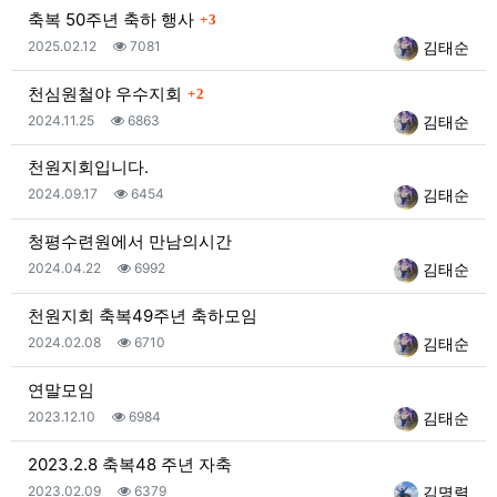
댓글
축복 50주년 축하 행사
3
등록일
조회
등록자
2025.02.12
7081
김태순
댓글
천심원철야 우수지회
2
등록일
조회
등록자
2024.11.25
6863
김태순
천원지회입니다.
등록일
조회
등록자
2024.09.17
6454
김태순
청평수련원에서 만남의시간
등록일
조회
등록자
2024.04.22
6992
김태순
천원지회 축복49주년 축하모임
등록일
조회
등록자
2024.02.08
6710
김태순
연말모임
등록일
조회
등록자
2023.12.10
6984
김태순
2023.2.8 축복48 주년 자축
등록일
조회
등록자
2023.02.09
6379
김명렬