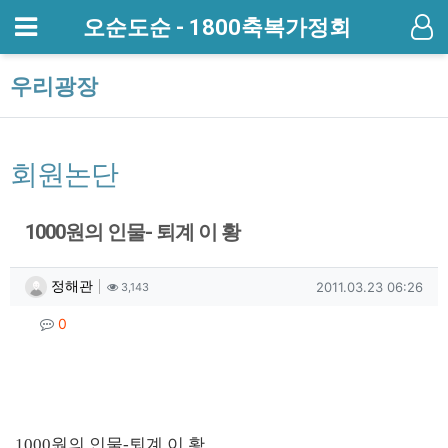
메뉴
오순도순 - 1800축복가정회
기
우리광장
회원논단
1000원의 인물- 퇴계 이 황
작성자 정보
작성
조회
작성일
정해관
2011.03.23 06:26
3,143
컨텐츠 정보
댓글
0
본문
1000원의 인물-퇴계 이 황