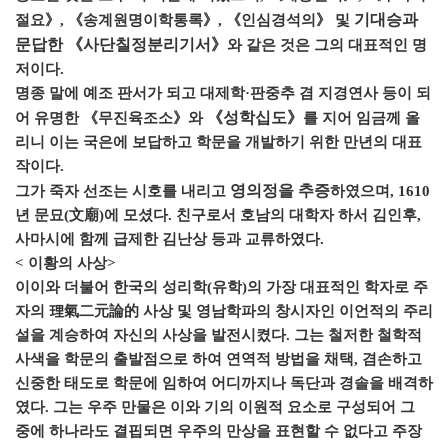
기대승과
절요》, 《송계원명이학통록》, 《인심경석의》 및
문답한 《사단칠정분리기서》
와 같은 것은 그의 대표적인 명
저이다.
명종 말에 예조 판서가 되고 대제학·판중추 겸 지경연사 등이 되
《성학십도》
어 유명한 《무진육조소》와
를 지어 임금께 올
리니 이는 국은에 보답하고 학문을 개발하기 위한 만년의 대표
작이다.
영의정을 추증
그가 죽자 선조는 시호를 내리고
하였으며, 1610
년 문묘(文廟)에 모셨다. 친구로서 호남의 대학자 하서 김인후,
사마시에 함께 급제한 김난상 등과 교류하였다.
< 이황의 사상>
이이와 더불어 한국의 성리학(유학)의 가장 대표적인 학자로
주
자
의 理氣二元論的 사상 및 영남학파의 창시자인 이언적의 주리
설을 계승하여 자신의 사상을 발전시켰다. 그는 철저한 철학적
사색을 학문의 출발점으로 하여 연역적 방법을 채택, 겸손하고
신중한 태도로 학문에 임하여 어디까지나 독단과 경솔을 배격하
였다. 그는 우주 만물은 이와 기의 이원적 요소로 구성되어 그
중에 하나라도 결핍되면 우주의 만상을 표현할 수 없다고 주장