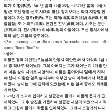
퇴계 이황(李滉,
1501년 음력 11월 25일 ~ 1570년 음력 12월 8
일)은 조선 명종·선조 시대의 명신. 정치보다는 학자 지향형 인
물이다. 자는 경호(景浩), 호는 퇴계(退溪-퇴거계상[退居溪上]의
줄임말)·도수·퇴도(退陶), 본관은 진보(眞寶)이며, 시호는 문순
(文純)이다. 진사(進士) 이식(李埴)의 아들이다. 조선 정치사에서
특히 남인 계열의 종주이다.
<?xml:namespace prefix = o ns = "urn:schemas-microsoft-
com:office:office" />
<생애>
이황은 경북 예안현(오늘날의 안동시 예안면)에서 이식의 7남 1
녀 중 막내로 태어났다. 그의 아버지는 그가 태어난 지 7개월 만
홀어머니 밑에서 자라
에 마흔 살의 나이로 사망하여, 이황은
야 했다. 이황은 열두 살 때부터 숙부인 송재 이우에게서 학문을
배웠다. 송재는 그때 관직에 있었는데, 바쁜 일과 중에도 퇴계를
가르쳤다.
1528년에 소과에 입격하고 성균관에 들어가 이듬해 문과에 급
제하였다. 그 후 승진을 거듭하여 성균관 사성이 되었으나 사직
하고 고향에 들어가 학문을 연마하였다. 그러나 조정에서 다시