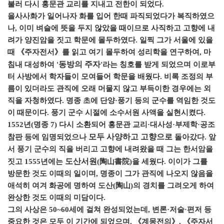
불러 다시 홍문관 교리를 지내고 전한이 되었다.
을사사화가 일어나자 화를 입어 한때 파직되었다가 복직하였으
나, 이미 벼슬에 뜻을 두지 않았을 때이므로 사직하고 고향에 내
려가 양진암을 짓고 학문에 몰두하였다. 일찍 그가 서울에 있을
때 《주자전서》를 읽고 여기 몰두하여 성리학을 연구하여, 마
동방의 주자
침내 대성하여 '
'라는 칭호를 받게 되었으며 이로부
터 사방에서 학자들이 모여들어 학문을 배웠다. 비록 조정의 부
름이 있더라도 관직에 오래 머물지 않고 부득이한 경우에는 외
직을 자청하였다. 명종 초에 단양·풍기 등의 군수를 역임한 것도
이 때문이다. 풍기 군수 시절에 소수서원 사액을 실현시켰다.
1552년(명종 7) 다시 소환되어 홍문관 교리·대사성·부제학·공조
모두 사양하고 고향으로
참판 등에 임명되었으나
돌아갔다. 앞
서 풍기 군수의 직을 버리고 고향에 내려왔을 때 그는 한서암을
도산서원
짓고 1555년에는
(陶山書院)을 세웠다. 이이가 그를
방문한 것도 이때의 일이며, 명종이 그가 관직에 나오지 않음을
애석히 여겨 화공에 명하여 도산(陶山)의 경치를 그려오게 하여
완상한 것도 이때의 미담이다.
그의 사상은 50~60세에 걸쳐 완성되었는데, 변론·저술·편저 등
중요한 것은 모두 이 기간에 되었으며, 《계몽전의》, 《주자서