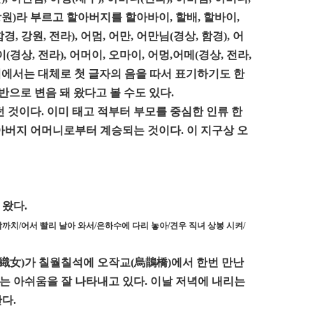
, 강원)라 부르고 할아버지를 할아바이, 할배, 할바이,
 강원, 전라), 어멈, 어만, 어만님(경상, 함경), 어
이(경상, 전라), 어머이, 오마이, 어멍,어메(경상, 전라,
표기에서는 대체로 첫 글자의 음을 따서 표기하기도 한
반으로 변음 돼 왔다고 볼 수도 있다.
것이다. 이미 태고 적부터 부모를 중심한 인류 한
아버지 어머니로부터 계승되는 것이다. 이 지구상 오
 왔다.
까치/어서 빨리 날아 와서/은하수에 다리 놓아/견우 직녀 상봉 시켜/
(織女)가 칠월칠석에 오작교(烏鵲橋)에서 한번 만난
는 아쉬움을 잘 나타내고 있다. 이날 저녁에 내리는
다.