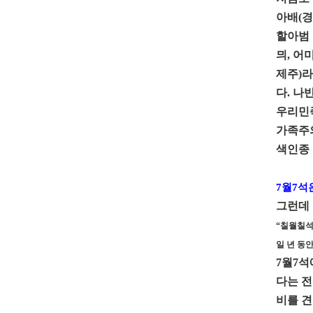
아배(경
할아범 
믜, 어미
제주)라
다. 나
우리민족
가족주의
색인종 
7월7석
그런데 
“칠월칠석
일 년 동
7월7석
다는 전
비를 견