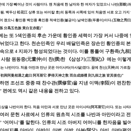
운데 가장 빼어난 것이 사람이다. 맨 처음에 한 남자와 한 여자가 있었으니 나반(那般)과 
 됨. 백두산 松花江 상류 또는 바이칼 호)의 동쪽과 서쪽에 있어 처음엔 서로 오고 가지
어 졌으니 황인종 백인종 흑인종 적색인종(불긍이) 남색인종(푸릉이)이다.(五物之秀
孫 分爲五色族 黃白玄赤藍)"
는 또 5색인종의 후손 가운데 황인종 세력이 가장 커서 나중에 양족(
뉘었다고 한다. 천손민족인 우리 배달민족은 장손인 황인종의 본
속으로 4 지파가 형성되었다는 것이다. 이를 통틀어 구환족(九桓
 사람 원동중(元董仲)이 찬(撰)한 《삼성기(三聖紀)》에는 이렇게
는 나반이다. 처음 아만과 만난 곳은 아이사타(아사달)였다. 꿈에 천신(天神)의 가르침
 初與阿曼相遇之處曰 阿耳斯它 夢得天神之敎 而自成婚禮 則九桓之族 皆其後也)”
하면 조선조 중종 때 찬수관(撰修官)을 지낸 이맥(李陌)이 편찬
’ 편에도 역시 같은 내용을 전하고 있다.
조상을 나반이라 한다. 처음 아만과 서로 만난 곳은 아이사타(阿耳斯它)이다. 또는 사타
여러 문헌 사료에서 인류의 원초적 시조를 나반과 아만이라고 전하
’ ‘어머니’를 말한다. 인류의 시조 아버지 어머니를 한자음을 빌어
아버지를 아바이, 아반이, 아범, 아밤, 아부(阿父), 아비, 아반(평안)