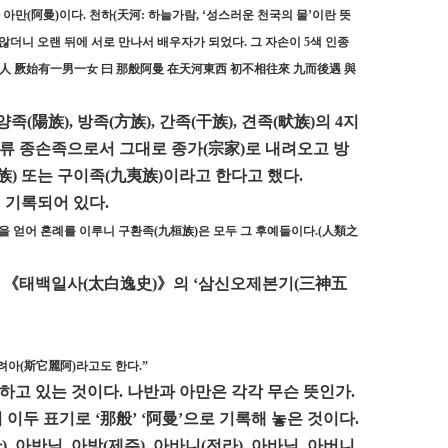
아만(阿曼)이다. 천하(天河: 하늘가람, ‘성스러운 천국의 물’이란 뜻
 않더니 오랜 뒤에 서로 만나서 배우자가 되었다. 그 자손이 5색 인종
曰人 厥始有一男一女 曰 那般阿曼 在天河東西 初不相往來 九而後遇 與
陽族), 방족(方族), 간족(干族), 견족(畎族)의 4지
류 종손족으로서 그대로 종가(宗家)로 내려오고 방
族) 또는 구이족(九夷族)이라고 한다고 했다.
 기록되어 있다.
을 얻어 혼례를 이루니 구환족(九桓族)은 모두 그 후예들이다.(人類之
한 《태백일사(太白逸史)》의 ‘삼신오제본기(三神五
려아(斯它麗阿)라고도 한다.”
고 있는 것이다. 나반과 아만은 각각 무슨 뜻인가.
 이두 표기로 ‘那般’ ‘阿曼’으로 기록해 놓은 것이다.
, 아반님, 아방(제주), 아바니(전라), 아바님, 아버니,