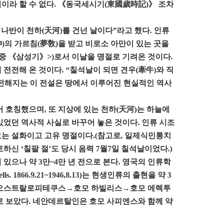
이라 할 수 없다. 《동국세시기(東國歲時記)》 조차
 나반이 천하(天河)를 건넌 날이다”라고 했다. 인류
)의 가르침(夢敎)을 받고 비로소 아만이 있는 곳을
중 《삼성기》>)로서 이날을 명절로 기려온 것이다.
전전해 온 것이다. “칠석날이 되면 견우(牽牛)와 직
 전해지는 이 전설은 땅에서 이루어진 현실적인 역사
 호칭했으며, 또 지상에 있는 천하(天河)는 하늘에
있었던 역사적 사실로 바꾸어 놓은 것이다. 인류 시조
오는 설화이고 고유 명절이다.(참고로, 일제식민통치
포하신 ‘칠팔 절’도 당시 음력 7월7일 칠석날이었다.)
있으나 약 3만~4만 년 전으로 본다. 영국의 인류학
. 1866.9.21~1946,8.13)는 현생인류의 출현을 약 3
을 오스트랄로피테쿠스
→
호모 하빌리스→호모 에렉투
보았다. 네안데르탈인은 호모 사피엔스와 함께 약