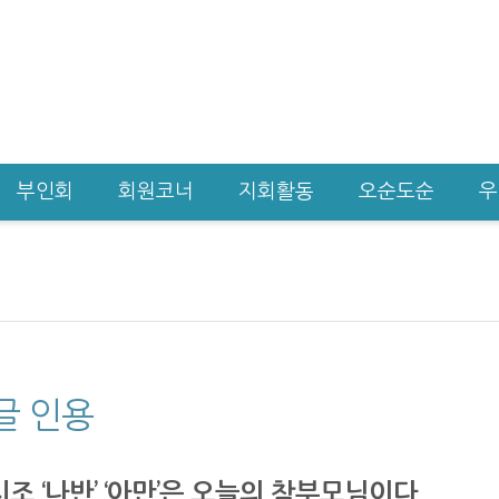
부인회
회원코너
지회활동
오순도순
우
글 인용
조 ‘나반’ ‘아만’은 오늘의 참부모님이다