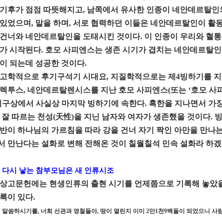
기후가 점점 따뜻해지고, 남쪽에서 유사한 인종이 네안데르탈인의
있었으며, 말을 하며, 서로 협력하던 이들은 네안데르탈인이 활동
건너와 네안데르탈인을 도태시킨 것이다. 이 인종이 우리와 혈통이
가 시작된다. 호모 사피엔스는 생존 시기가 겹치는 네안데르탈
이 되는데 성공한 것이다.
고학적으로 후기구석기 시대요, 지질학적으로는 제4빙하기를 지
렉투스, 네안데르탈렌시스를 지난 호모 사피엔스(또는 ‘호모 사피
지구상에서 사실상 마지막 빙하기에 속한다. 혹한을 지나면서 가
 잘 따르는 천성(天性)을 지닌 남자와 여자가 생존했을 것이다. 
반이 하나님의 가르침을 따라 강을 건너 자기 짝인 아만을 만나
 만난다는 설화로 변해 전해온 것이 칠월칠석 민속 설화라 하겠
 다시 낳는 참부모님은 새 인류시조
상고문헌에는 현생인류의 출현 시기를 언제쯤으로 기록해 놓았을까.
록이 있다.
 말씀하시기를, 너희 선관과 영철들아, 땅이 열린지 이미 2만1천9백돌이 되었으니 