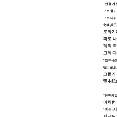
"만물 가
으로 풀이
으로 나뉘
之耦 其子
조화기에
파로 나
계의 족
고려 때
“인류시조
祖曰 那般
그런가 
帝本紀)
“인류의 
이처럼 
‘아버지
지금도 