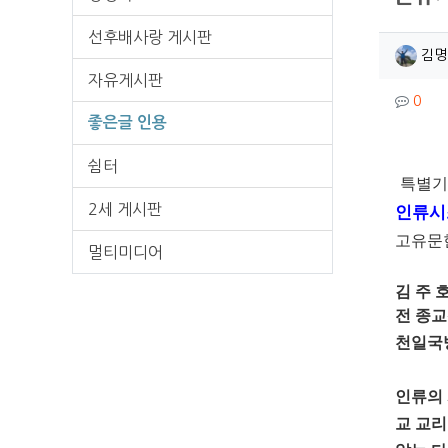
선후배사랑 게시판
작성
김명
자유게시판
컨텐
댓글
0
좋은글 인용
쉼터
본문
특별기
2세 게시판
인류시조
고유문
멀티미디어
김 주 
전 종교
천일국
인류의 
교 교리