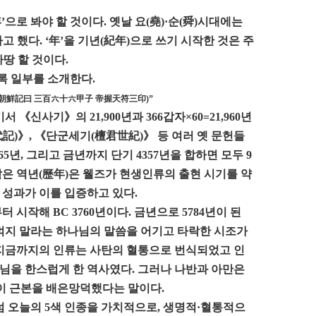
으로 봐야 할 것이다. 옛날 요(堯)·순(舜)시대에는
)라고 했다. ‘年’을 기년(紀年)으로 쓰기 시작한 것은 주
마땅 할 것이다.
록 일부를 소개한다.
 古朝鮮記曰 三百六十六甲子 帝握天符三印)”
신사기》의 21,900년과 366갑자×60=21,960년
記)》, 《단군세기(檀君世紀)》 등 여러 옛 문헌들
565년, 그리고 금년까지 단기 4357년을 합하면 모두 9
 이 같은 역년(歷年)은 웰즈가 현생인류의 출현 시기를 약
 성과가 이를 입증하고 있다.
시작해 BC 3760년이다. 금년으로 5784년이 된
따먹지 말라는 하나님의 말씀을 어기고 타락한 시조가
 지금까지의 인류는 사탄의 혈통으로 번식되었고 인
님을 한스럽게 한 역사였다. 그러나 나반과 아만은
들이 근본을 배은망덕했다는 말이다.
럼 오늘의 5색 인종을 가치적으로, 생명적·혈통적으