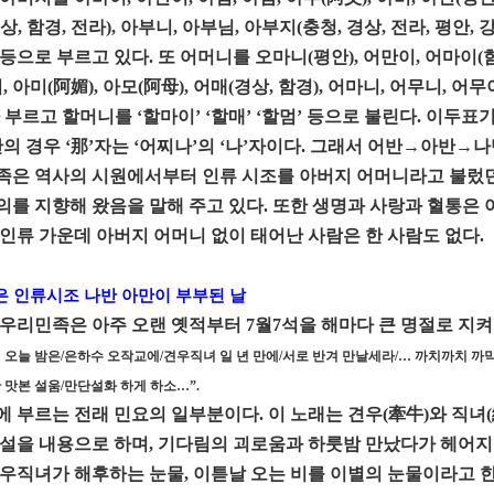
상, 함경, 전라), 아부니, 아부님, 아부지(충청, 경상, 전라, 평안
등으로 부르고 있다. 또 어머니를 오마니(평안), 어만이, 어마이(함경,
, 아미(阿媚), 아모(阿母), 어매(경상, 함경), 어마니, 어무니, 어무
 부르고 할머니를 ‘할마이’ ‘할매’ ‘할멈’ 등으로 불린다. 이두
반의 경우 ‘那’자는 ‘어찌나’의 ‘나’자이다. 그래서 어반→아반→나
은 역사의 시원에서부터 인류 시조를 아버지 어머니라고 불렀던 
를 지향해 왔음을 말해 주고 있다. 또한 생명과 사랑과 혈통은 
인류 가운데 아버지 어머니 없이 태어난 사람은 한 사람도 없다.
은 인류시조 나반 아만이 부부된 날
우리민족은 아주 오랜 옛적부터 7월7석을 해마다 큰 명절로 지켜
 오늘 밤은/은하수 오작교에/견우직녀 일 년 만에/서로 반겨 만날세라/… 까치까치 까막
안 맛본 설움/만단설화 하게 하소…”.
에 부르는 전래 민요의 일부분이다. 이 노래는 견우(牽牛)와 직녀
설을 내용으로 하며, 기다림의 괴로움과 하룻밤 만났다가 헤어지
우직녀가 해후하는 눈물, 이튿날 오는 비를 이별의 눈물이라고 한