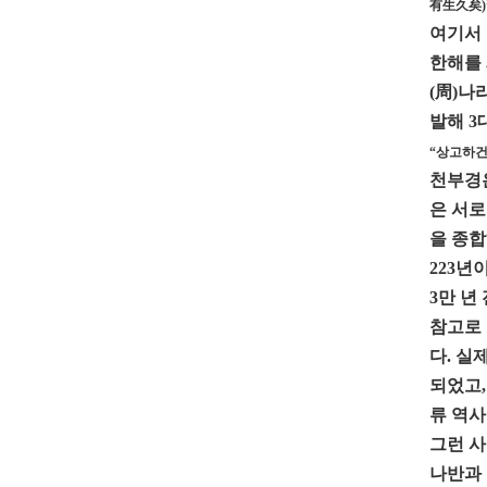
有生久矣)
여기서 
한해를 
(周)나
발해 3
“상고하건
천부경은
은 서로
을 종합
223년
3만 년
참고로 
다. 실
되었고,
류 역사
그런 사
나반과 