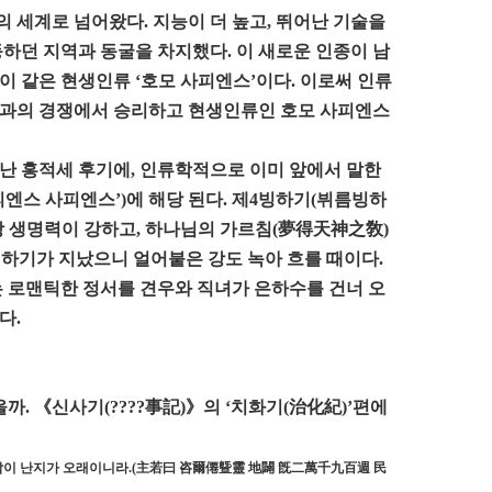
 세계로 넘어왔다. 지능이 더 높고, 뛰어난 기술을
하던 지역과 동굴을 차지했다. 이 새로운 인종이 남
 같은 현생인류 ‘호모 사피엔스’이다. 이로써 인류
인과의 경쟁에서 승리하고 현생인류인 호모 사피엔스
난 홍적세 후기에, 인류학적으로 이미 앞에서 말한
엔스 사피엔스’)에 해당 된다. 제4빙하기(뷔름빙하
장 생명력이 강하고, 하나님의 가르침(夢得天神之敎)
빙하기가 지났으니 얼어붙은 강도 녹아 흐를 때이다.
는 로맨틱한 정서를 견우와 직녀가 은하수를 건너 오
다.
 《신사기(????事記)》의 ‘치화기(治化紀)’편에
사람이 난지가 오래이니라.(主若曰 咨爾僊曁靈 地闢 旣二萬千九百週 民