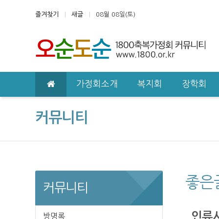
상단 네비
즐겨찾기
새글
08월 08일(토)
메인 메뉴
가정회소개
복지회
장학회
커뮤니티
좋은
커뮤니티
인류시
방명록