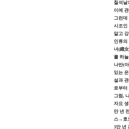
칠석날의
이에 관
그런데 
시조인 
알고 강
인류의 
녀(織女
를 하늘
나반(아
있는 은
설과 관
로부터 
그럼, 
자요 생물
만 년 
스→호
3만 년