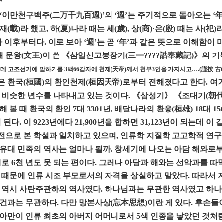
”
‘이만천구백주(二万千九百週)’의 ‘週’는 주기적으로 돌아오는 ‘年’
재(載)라 했고, 하(夏)나라 때는 세(歲), 상(商)·은(殷) 때는 사(祀
라 이후부터다. 이로 보아 ‘週’는 곧 ‘年’과 같은 뜻으로 이해함이 
대 문왕(文王)이 쓴 《삼일신고봉장기(三一????誥奉藏記)》의 기
데 고조선기에 말하기를 3백66갑자에 천제(天帝)께서 천부3인을 가지시고….(謹按
 환국(桓國)의 환인천제(桓因天帝)로부터 전해졌다고 한다. 여기서 《
 비슷한 년수를 나타내고 있는 것이다. 《삼성기》 《조대기(朝代
해 볼 때 환국의 환인 7대 3301년, 배달나라의 환웅(桓雄) 18대 1
이 된다. 이 9223년에다 21,900년을 합하면 31,123년이 되는데
 전으로 본 학설과 일치하고 있으며, 인류학 지질학 고고학적 연구
유대 민족의 역사는 얼마나 될까. 창세기에 나오는 아담 해와로부터 
제로 6천 년도 못 되는 편이다. 그러나 아담과 해와는 선악과를 
 때문에 인류 시조 부모로서의 자격을 상실하고 말았다. 따라서
 역시 사탄주관하의 역사였다. 하나님과는 무관한 역사였고 하나
건과는 무관하다. 다만 망본사상(忘本思想)이란 게 있다. 후손
아만이 인류 최초의 아버지 어머니로서 5색 인종을 낳았던 것처