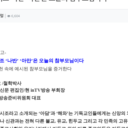
자 정보
작성
조회
렬
6,604
츠 정보
고-
 ‘나반’ ‘아만’은 오늘의 참부모님이다
헌 속에 예시된 참부모님을 증거한다
호 /철학박사
신문 편집인/현
in
TV방송 부회장
방송준비위원회 대표
시조라고 소개되는 ‘아담’과 ‘해와’는 기독교인들에게는 신앙의 
나 신관과는 전혀 다른 불교, 유교, 힌두교 그리고 각 민족의 고