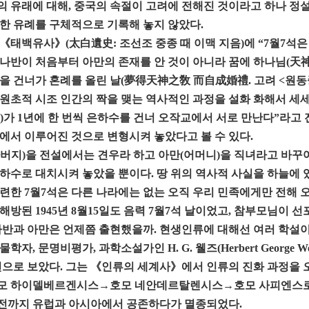
 유래에 대해, 중국의 속절이 고려에 전해진 것이라고 하나 정설
한 유례를 구체적으로 기록해 놓지 않았다.
《태백유사》(太白遺史: 조선조 중종 때 이맥 지음)에 “7월7석은
나반이 처음부터 아만의 존재를 안 것이 아니라 꿈에 하나님(天神
을 건너가 혼례를 올린 날(夢得天神之敎 而自成婚禮. 고려 <원동
원초적 시조 인간의 짝을 맺는 역사적인 과정을 설화 화해서 세세 
)가 1년에 한 번씩 은하수를 건너 오작교에서 서로 만난다”라고
에서 이루어진 것으로 변형시켜 놓았다고 볼 수 있다.
버지)을 전설에서는 견우라 하고 아만(어머니)을 직녀라고 바꾸어
하수로 대치시켜 놓았을 뿐이다. 땅 위의 역사적 사실을 하늘에 
련한 7월7석은 다른 나라에는 없는 오직 우리 민족에게만 전해 
해방된 1945년 8월15일도 음력 7월7석 날이었고, 참부모님이 선
나반과 아만은 언제쯤 출현했을까. 현생인류에 대해선 여러 학설이 
학자, 문명비평가, 과학소설가인 H. G. 웰즈(Herbert George Wells
전으로 보았다. 그는 《인류의 세계사》에서 인류의 진화 과정
모 하이델베르겐시스→호모 네안데르탈렌시스→호모 사피엔스로 
 전까지 유럽과 아시아에서 공존하다가 멸종되었다.