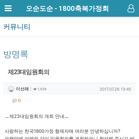
메뉴
오순도순 - 1800축복가정회
기
커뮤니티
방명록
제23대임원회의
작성자 정보
작성
조회
작성일
이선래
2017.07.26 13:45
1,939
컨텐츠 정보
댓글
0
본문
ㅡ제23대임원회의 개최 안내ㅡ
사랑하는 한국1800가정 형제자매 여러분 안녕하십니까?
오랫만에 아래와 같이 임원회의를 개최하오니 참석해 주시기 바