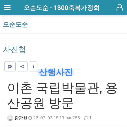
메뉴
오순도순 - 1800축복가정회
기
오순도순
사진첩
산행사진
이촌 국립박물관, 용
산공원 방문
황광현
26-07-03 18:13
786
1