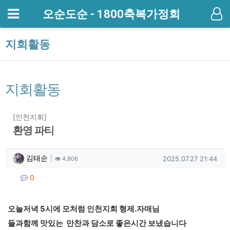
메뉴
오순도순 - 1800축복가정회
기
지회활동
지회활동
분류
[인천지회]
환영 파티
작성자 정보
작성
조회
작성일
김태순
2025.07.27 21:44
4,806
컨텐츠 정보
댓글
0
본문
오늘저녁 5시에 모처럼
인천지회 형제.자매님
들과함께 맛있는 만찬과
담소로 좋은시간 보냈습니다