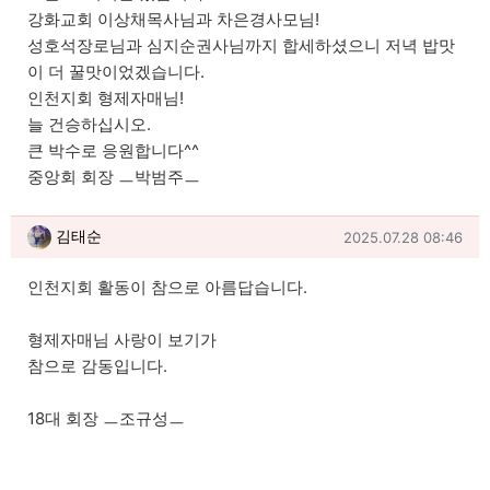
강화교회 이상채목사님과 차은경사모님!
성호석장로님과 심지순권사님까지 합세하셨으니 저녁 밥맛
이 더 꿀맛이었겠습니다.
인천지회 형제자매님!
늘 건승하십시오.
큰 박수로 응원합니다^^
중앙회 회장 ㅡ박범주ㅡ
김태순님의 댓글
작성일
김태순
2025.07.28 08:46
인천지회 활동이 참으로 아름답습니다.
형제자매님 사랑이 보기가
참으로 감동입니다.
18대 회장 ㅡ조규성ㅡ