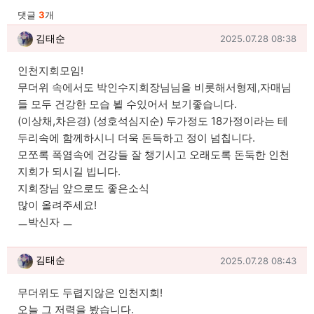
관련자료
댓글
3
개
김태순님의 댓글
작성일
김태순
2025.07.28 08:38
인천지회모임!
무더위 속에서도 박인수지회장님님을 비롯해서형제,자매님
들 모두 건강한 모습 뵐 수있어서 보기좋습니다.
(이상채,차은경) (성호석심지순) 두가정도 18가정이라는 테
두리속에 함께하시니 더욱 돈득하고 정이 넘칩니다.
모쪼록 폭염속에 건강들 잘 챙기시고 오래도록 돈둑한 인천
지회가 되시길 빕니다.
지회장님 앞으로도 좋은소식
많이 올려주세요!
ㅡ박신자 ㅡ
김태순님의 댓글
작성일
김태순
2025.07.28 08:43
무더위도 두렵지않은 인천지회!
오늘 그 저력을 봤습니다.