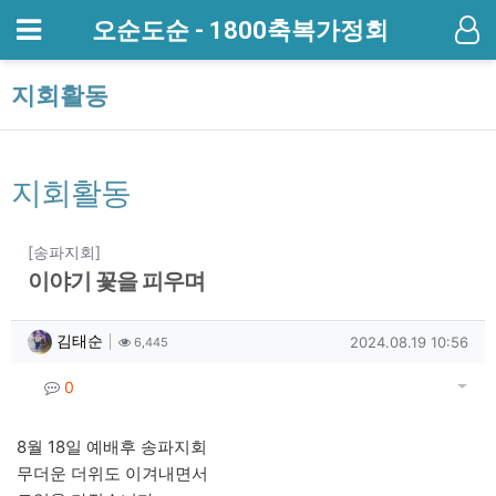
메뉴
오순도순 - 1800축복가정회
기
지회활동
지회활동
분류
[송파지회]
이야기 꽃을 피우며
작성자 정보
작성
조회
작성일
김태순
2024.08.19 10:56
6,445
컨텐츠 정보
게시
댓글
0
본문
8월 18일 예배후 송파지회
무더운 더위도 이겨내면서