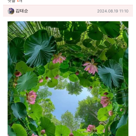
댓글
1
개
김태순님의 댓글
작성일
김태순
2024.08.19 11:10