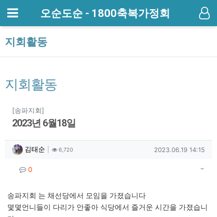
메뉴
오순도순 - 1800축복가정회
기
지회활동
지회활동
분류
[송파지회]
2023년 6월18일
작성자 정보
작성
조회
작성일
김태순
2023.06.19 14:15
6,720
컨텐츠 정보
게시
댓글
0
본문
송파지회 는 채선당에서 모임을 가졌습니다
몇몇언니들이 다리가 안좋아 식당에서 즐거운 시간을 가졌습니