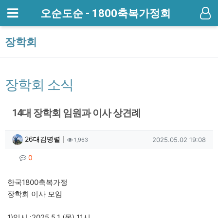
메뉴
오순도순 - 1800축복가정회
기
장학회
장학회 소식
14대 장학회 임원과 이사 상견례
작성자 정보
작성
조회
작성일
26대김명렬
2025.05.02 19:08
1,963
컨텐츠 정보
댓글
0
본문
한국1800축복가정
장학회 이사 모임
1)일시 :2025.5.1 (목) 11시