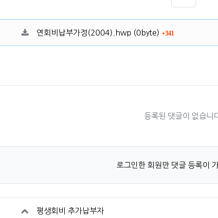
SNS 공
자료
파일크기
회 다운로드
연회비납부가정(2004).hwp
(0byte)
341
등록된 댓글이 없습니다
로그인한 회원만 댓글 등록이 
평생회비 추가납부자