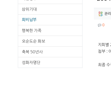
삼위기대
작성
관리
회비납부
컨텐
댓글
0
행복한 가족
오순도순 화보
본문
지회별 
첨부 :
축복 50년사
성화자명단
최종 수정