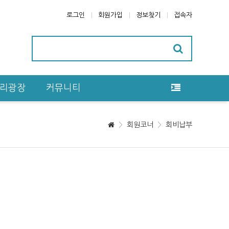
로그인
회원가입
정보찾기
접속자
리광장
커뮤니티
회원코너
회비납부