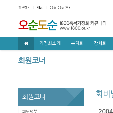
상단 네비
즐겨찾기
새글
08월 08일(토)
메인 메뉴
가정회소개
복지회
장학회
회원코너
회비
회원코너
200
회원명부