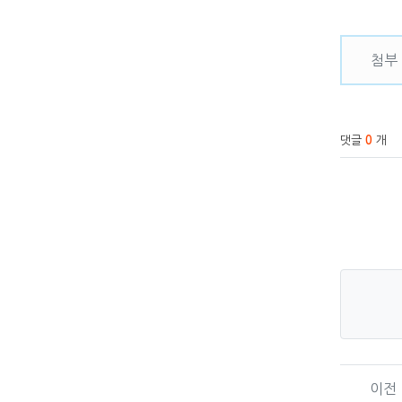
관련
첨부
댓글
0
개
이전