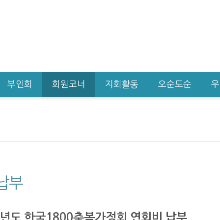
부인회
회원코너
지회활동
오순도순
우
납부
4년도 한국1800축복가정회 연회비 납부