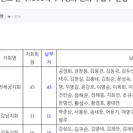
자 정보
작성
조회
현
1,674
츠 정보
지회회
납부
지회명
납
원
자
공정희
,
권창용
,
김동건
,
김동국
,
김두
택수
,
김현실
,
김흥태
,
김희순
,
문성숙
,
천복궁지회
45
45
명
,
우영길
,
윤강로
,
이영승
,
이옥희
,
이
전인승
,
정해운
,
정해웅
,
지희선
,
조규
한명선
,
황성수
,
황점호
,
황태연
박준상
,
서용운
,
송세문
,
어윤기
,
여영
강남지회
11
11
봉주
강삼도
,
김귀순
,
김영태
,
김재만
,
김재
강동지회
16
16