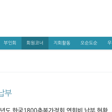
부인회
회원코너
지회활동
오순도순
우
납부
1년도 한국1800축복가정회 연회비 납부 현황