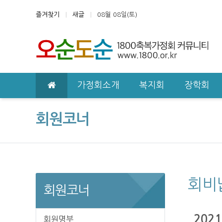
상단 네비
즐겨찾기
새글
08월 08일(토)
메인 메뉴
가정회소개
복지회
장학회
회원코너
회비
회원코너
202
회원명부