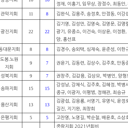
정재
,
이홍기
,
임무상
,
장점수
,
최동안
,
관악지회
11
8
김완식
,
김용주
,
송정호
,
안점동
,
이강
김기영
,
김성만
,
김영숙
,
김영문
,
김명
광진지회
22
22
광기
,
유종소
,
이건숙
,
이상윤
,
이정환
,
양
,
홍선표
동대문지회
8
8
김경수
,
송외택
,
심재숙
,
윤준성
,
이한
도봉
.
노원
9
7
권윤기
,
김동련
,
김상수
,
김주호
,
안동
지회
성북지회
9
7
권창주, 김갑용, 김상모, 박병언, 양형
강성남
,
강채식
,
김주호
,
김혜정
,
박병
송파지회
15
15
종규
,
이광자
,
이평범
,
정해관
,
최승규
김광섭
,
김응룡
,
서영기
,
유영식
,
윤정
용산지회
13
13
길진
,
지기완
,
최창희
은평지회
5
5
고찬영
,
노영길
,
박순철
,
배윤호
,
소상
중랑지회 2021년회비