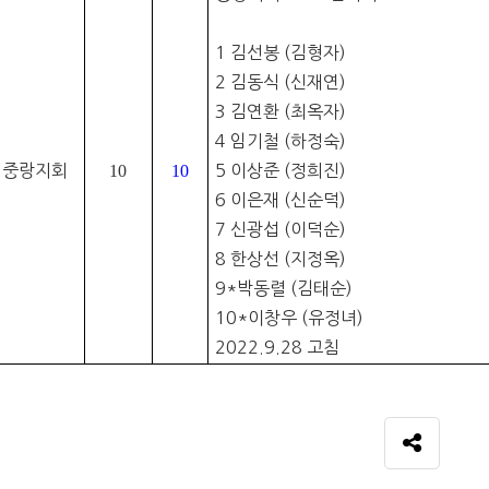
1 김선봉 (김형자)
2 김동식 (신재연)
3 김연환 (최옥자)
4 임기철 (하정숙)
중랑지회
10
10
5 이상준 (정희진)
6 이은재 (신순덕)
7 신광섭 (이덕순)
8 한상선 (지정옥)
9*박동렬 (김태순)
10*이창우 (유정녀)
2022.9.28 고침
SNS 공