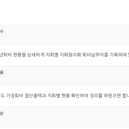
자료
수님의 댓글
수
년회비 현황을 상세하게 지회별 지회원수화 회비납부자를 기록하여
음님의 댓글
음
년도 가정회비 결산총액과 지회별 현황 확인하여 정리를 하였으면 합
순님의 댓글
순