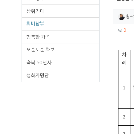
삼위기대
작성
황광
회비납부
컨텐
댓글
0
행복한 가족
오순도순 화보
본문
차
축복 50년사
례
성화자명단
1
2
3