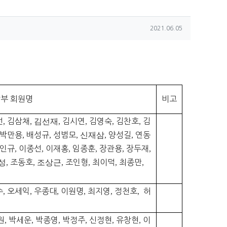
작성일
2021.06.05
부 회원명
비고
선
,
김삼채
,
김선재,
김시연
,
김영숙
,
김찬호
,
김
박만용
,
배성규
,
성범모
,
신재삼
,
양성길
,
연동
인규
,
이종선
,
이재홍
,
임종훈
,
장관용
,
장두재
,
성
,
조동호
,
조상근
,
조인형
,
최이덕
,
최종만
,
수
,
오세익
,
우종대
,
이원명
,
최지영
,
정천호
,
허
원
,
박세운
,
박종영
,
박정주
,
신정현
,
유창현
,
이