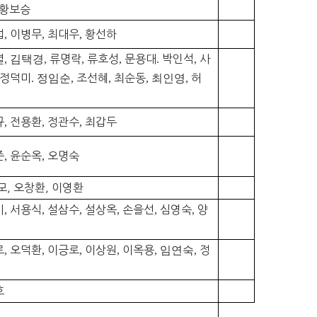
황보승
섭
,
이병무
,
최대우
,
황선하
렬
,
김택경
,
류명락
,
류호성
,
문용대
.
박인석
,
사
정덕미
.
정임순,
조선혜
,
최순동
,
최인영,
허
규
,
전용환
,
정관수
,
최갑두
준
,
윤순옥
,
오명숙
모, 오창환, 이영환
시
,
서용식
,
설삼수
,
설상옥
,
손을선
,
심영숙
,
양
로
,
오덕환
,
이긍로
,
이상원
,
이옥용
,
임연숙,
정
호