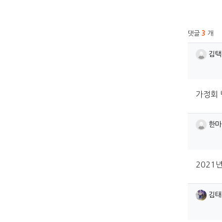
관련
댓글
3
개
김택
김택
가정회 
한마
한마
2021
김태
김태