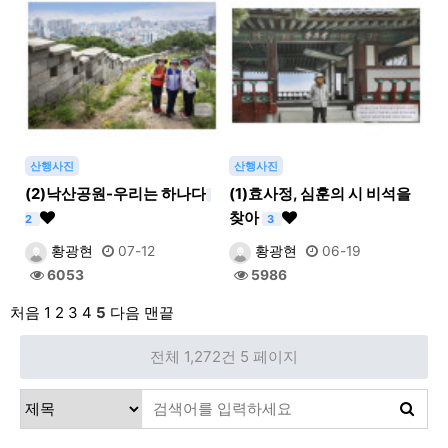
산행사진
산행사진
(2)낙산공원-우리는 하나다
(1)효사정, 심훈의 시 비석을
찾아
2
3
황광현
07-12
황광현
06-19
6053
5986
처음
1
2
3
4
5
다음
맨끝
전체 1,272건
5 페이지