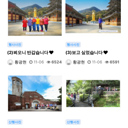
행사사진
행사사진
(2)뵈오니 반갑습니다
(3)보고 싶었습니다
황광현
11-06
6524
황광현
11-06
6591
산행사진
산행사진