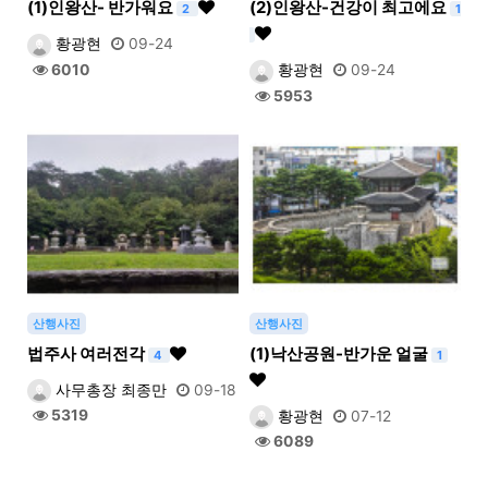
(1)인왕산- 반가워요
(2)인왕산-건강이 최고에요
2
1
황광현
09-24
6010
황광현
09-24
5953
산행사진
산행사진
법주사 여러전각
(1)낙산공원-반가운 얼굴
4
1
사무총장 최종만
09-18
5319
황광현
07-12
6089