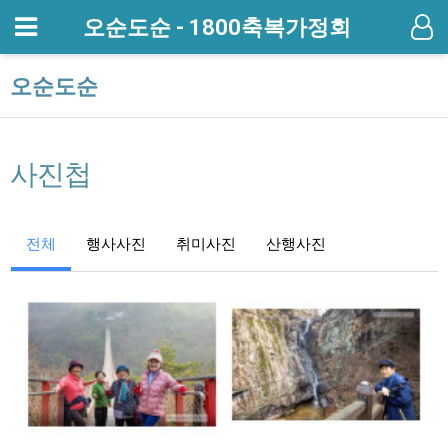
메뉴
오순도순 - 1800축복가정회
기
오순도순
사진첩
전체
행사사진
취미사진
산행사진