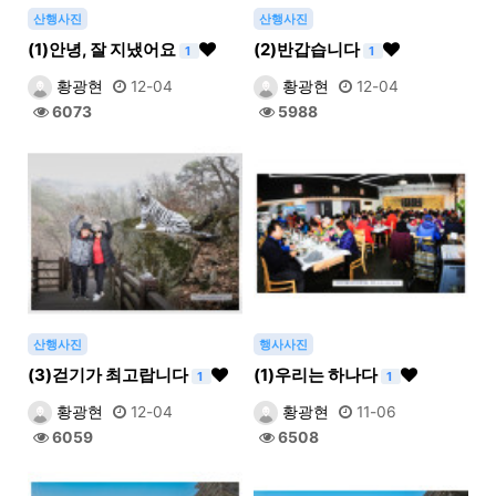
산행사진
산행사진
(1)안녕, 잘 지냈어요
(2)반갑습니다
1
1
황광현
12-04
황광현
12-04
6073
5988
산행사진
행사사진
(3)걷기가 최고랍니다
(1)우리는 하나다
1
1
황광현
12-04
황광현
11-06
6059
6508