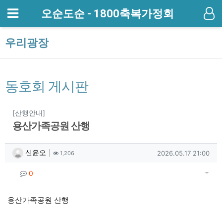
메뉴
오순도순 - 1800축복가정회
기
우리광장
동호회 게시판
분류
[산행안내]
용산가족공원 산행
작성자 정보
작성
조회
작성일
신윤오
2026.05.17 21:00
1,206
컨텐츠 정보
게시
댓글
0
본문
용산가족공원 산행