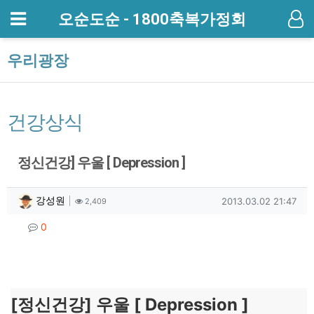
메뉴
오순도순 - 1800축복가정회
기
우리광장
건강상식
정신건강] 우울 [ Depression ]
작성자 정보
작성
조회
작성일
강성원
2013.03.02 21:47
2,409
컨텐츠 정보
댓글
0
본문
[
정신건강] 우울 [ Depression ]