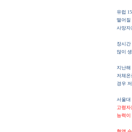
유럽 1
떨어질 
사망자는
장시간
많이 생
지난해 
저체온증
경우 저
서울대
고령자
능력이 
혈액 순