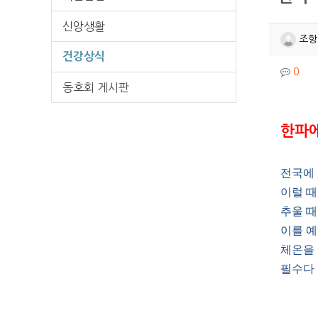
신앙생활
작성
조항
건강상식
컨텐
댓글
0
동호회 게시판
본문
한파에
전국에 
이럴 때
추울 때
이를 
체온을
필수다