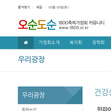
상단 네비
즐겨찾기
새글
08월 08일(토)
메인 메뉴
가정회소개
복지회
장학회
우리광장
건강
우리광장
한파에
회원논단