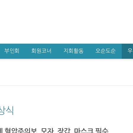
부인회
회원코너
지회활동
오순도순
우
상식
 혈압주의보, 모자, 장갑, 마스크 필수