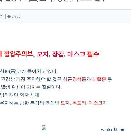
자 정보
작성
조회
삼
2,226
츠 정보
모자,
장갑,
마스크
필수
 혈압주의보,
한파(寒波)가 몰아치고 있다.
 건강상 가장 주의해야 할 것은
심근경색증
과
뇌졸중
등
 발생 위험이 커지는 질환이다.
예방하려면 외출 시에
 유지하는 방한 복장의 핵심인
모자, 목도리, 마스크
가