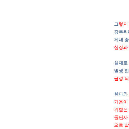
그
렇지
강추위에
체내 중
심장과 
실제로 
발생 
급성 뇌
한파와 
기온이 
위험은 
돌연사
으로 발