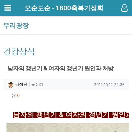
메뉴
오순도순 - 1800축복가정회
기
우리광장
건강상식
남자의 갱년기 & 여자의 갱년기 원인과 처방
작성자 정보
작성
조회
작성일
강성원
2012.10.12 22:36
2,171
컨텐츠 정보
댓글
0
본문
남자의 갱년기 & 여자의 갱년기 원인과