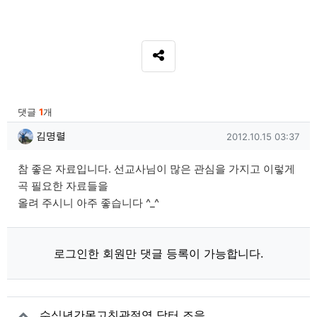
SNS 공유
관련자료
댓글
1
개
김명렬님의 댓글
작성일
김명렬
2012.10.15 03:37
참 좋은 자료입니다. 선교사님이 많은 관심을 가지고 이렇게
곡 필요한 자료들을
올려 주시니 아주 좋습니다 ^_^
로그인한 회원만 댓글 등록이 가능합니다.
수십년간못고친관절염 닥터 조을