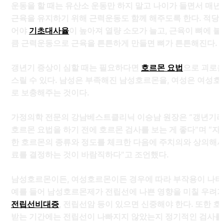
운동을 할 때는 유산소 운동만 하지 말고 나이가 들면서 매년
근육을 유지하기 위해 근력운동도 함께 해주도록 한다. 적당
어야
기초대사율
이 높아져 열량 소모가 늘고, 근육이 뼈에 붙
큼 근력운동으로 근육을 튼튼하게 만들면 뼈가 튼튼해진다.
갱년기 증상이 심할 때는 필요하다면
호르몬 요법
으로 괴로운
스릴 수 있다. 남성은 부족해진 남성호르몬을, 여성은 여성
로 보충해주는 것이다.
가정의학 전문의 강남베스트클리닉 이승남 원장은 “갱년기
호르몬 요법을 하기 전에 호르몬 검사를 보는 게 좋다”며 “
한 호르몬의 종류와 정도를 체크한 다음에 주치의와 상의해서
료를 결정하는 것이 바람직하다”고 조언했다.
남성호르몬이든, 여성호르몬이든 경우에 따라 부작용이 나타날
예를 들어 남성호르몬제가 전립선에 나쁜 영향을 미칠 우려가
전립선비대증
, 전립선암 등이 있으면 신중해야 한다. 또한 
받는 기간에는 전립선이 나빠지지 않았는지 정기적인 검사를 