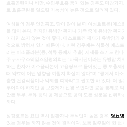
호흡곤란이나 비만, 수면무호흡 등이 있는 경우도 마찬가지.
로 호흡곤란을 일으킬 가능성이 높은 것으로 알려져 있다.
여성들의 경우 안면홍조, 땀이 많이 날 때 여성호르몬(에스트
을 많이 쓴다. 하지만 유방암 환자나 가족 중에 유방암 환자가
이라면 쓰지 않는 것이 좋다. 에스트로겐 제재가 유방암의 
것으로 밝혀져 있기 때문이다. 이런 경우에는 식물성 에스트
리는 이소플라본(콩, 석류 등에서 추출) 제재를 쓰기도 한다.
주 뉴사우스웨일즈암평의회는 “타목시펜이라는 유방암 치료
하는 환자가 이소플라본이 고용량으로 들어있는 콩 보충제를
때 약효에 어떤 영향을 끼칠지 확실치 않다”며 “콩에서 이소
출한 건강식품이나 약제를 피하라”고 권고한 바 있다. 더 많은
루어져야 하지만 콩 보충제가 신경 쓰인다면 콩을 통째로 먹
만든 두부, 두유 등의 콩 제품으로 콩의 모든 성분을 섭취하는
하다.
성장호르몬 요법 역시 암환자나 두뇌압이 높은 경우,
당뇨병성
있는 경우는 하지 않는 것이 원칙이다. 보통 일주일에 한 번 