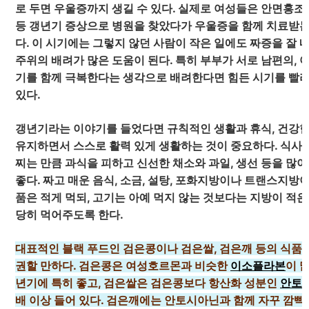
로 두면 우울증까지 생길 수 있다. 실제로 여성들은 안면홍조
등 갱년기 증상으로 병원을 찾았다가 우울증을 함께 치료받는
다. 이 시기에는 그렇지 않던 사람이 작은 일에도 짜증을 잘 
주위의 배려가 많은 도움이 된다. 특히 부부가 서로 남편의, 
기를 함께 극복한다는 생각으로 배려한다면 힘든 시기를 빨리
있다.
갱년기라는 이야기를 들었다면 규칙적인 생활과 휴식, 건강
유지하면서 스스로 활력 있게 생활하는 것이 중요하다. 식사
찌는 만큼 과식을 피하고 신선한 채소와 과일, 생선 등을 많이
좋다. 짜고 매운 음식, 소금, 설탕, 포화지방이나 트랜스지방
품은 적게 먹되, 고기는 아예 먹지 않는 것보다는 지방이 적은
당히 먹어주도록 한다.
대표적인 블랙 푸드인 검은콩이나 검은쌀, 검은깨 등의 식품
권할 만하다. 검은콩은 여성호르몬과 비슷한
이소플라본
이 
년기에 특히 좋고, 검은쌀은 검은콩보다 항산화 성분인
안토
배 이상 들어 있다. 검은깨에는 안토시아닌과 함께 자꾸 깜