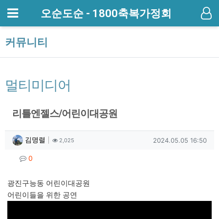
메뉴
오순도순 - 1800축복가정회
기
커뮤니티
멀티미디어
리틀엔젤스/어린이대공원
작성자 정보
작성
조회
작성일
김명렬
2024.05.05 16:50
2,025
컨텐츠 정보
댓글
0
본문
광진구능동 어린이대공원
어린이들을 위한 공연