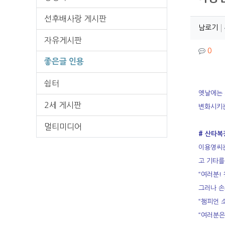
선후배사랑 게시판
작성
작
남로기
자유게시판
컨텐
댓글
0
좋은글 인용
쉼터
본문
옛날에는 
2세 게시판
변화시키는
멀티미디어
# 산타복
이용영씨는
고 기타를
“여러분!
그러나 손
“챔피언 
“여러분은