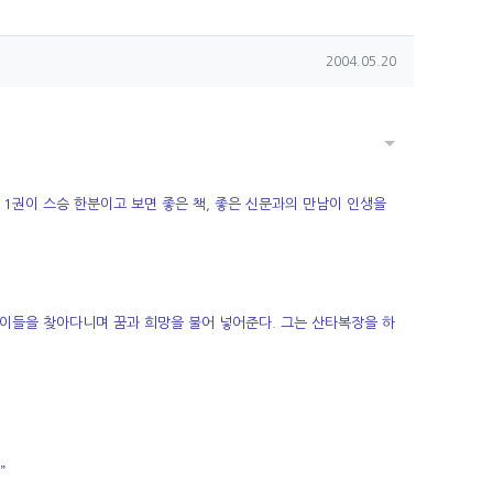
작성일
2004.05.20
게시물 옵션
 1권이 스승 한분이고 보면 좋은 책, 좋은 신문과의 만남이 인생을
이들을 찾아다니며 꿈과 희망을 불어 넣어준다. 그는 산타복장을 하
”