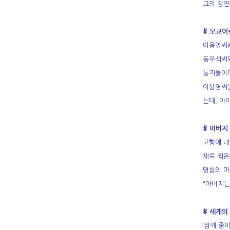
그의 강연
# 모교어
이용영씨는
동우석씨와
동지들이다
이용영씨는
는데, 아
# 아버지
고향에 내
새로 찍은
명함의 마
“아버지는
# 세계의
‘잠깨 종이