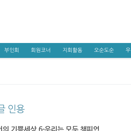
부인회
회원코너
지회활동
오순도순
우
글 인용
의 기쁨세상 6-우리는 모두 챔피언