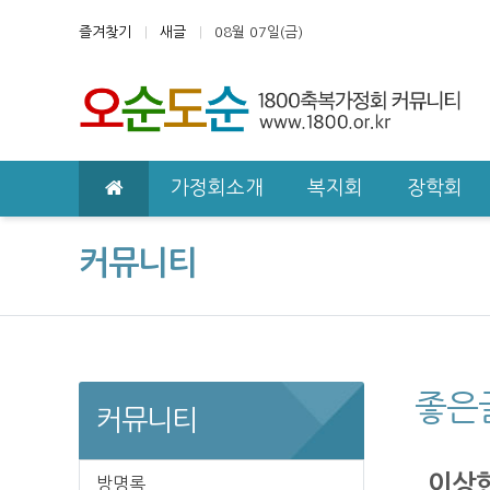
상단 네비
즐겨찾기
새글
08월 07일(금)
메인 메뉴
가정회소개
복지회
장학회
커뮤니티
좋은
커뮤니티
이상헌
방명록