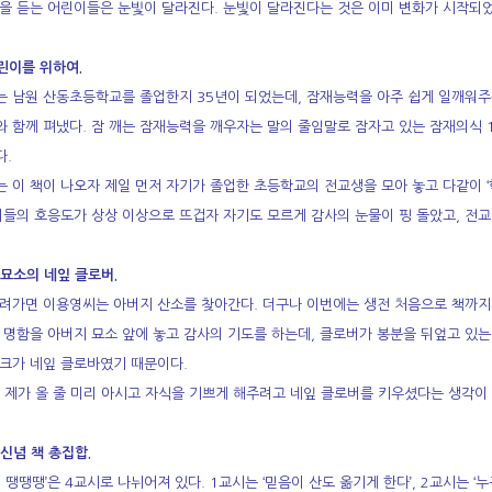
을 듣는 어린이들은 눈빛이 달라진다. 눈빛이 달라진다는 것은 이미 변화가 시작되
린이를 위하여.
 남원 산동초등학교를 졸업한지 35년이 되었는데, 잠재능력을 아주 쉽게 일깨워주는
 함께 펴냈다. 잠 깨는 잠재능력을 깨우자는 말의 줄임말로 잠자고 있는 잠재의식
.
 이 책이 나오자 제일 먼저 자기가 졸업한 초등학교의 전교생을 모아 놓고 다같이 ‘학
이들의 호응도가 상상 이상으로 뜨겁자 자기도 모르게 감사의 눈물이 핑 돌았고, 전교
 묘소의 네잎 클로버.
려가면 이용영씨는 아버지 산소를 찾아간다. 더구나 이번에는 생전 처음으로 책까지 
 명함을 아버지 묘소 앞에 놓고 감사의 기도를 하는데, 클로버가 봉분을 뒤엎고 있는
크가 네잎 클로바였기 때문이다.
 제가 올 줄 미리 아시고 자식을 기쁘게 해주려고 네잎 클로버를 키우셨다는 생각이 
 신념 책 총집합.
 땡땡땡’은 4교시로 나뉘어져 있다. 1교시는 ‘믿음이 산도 옮기게 한다’, 2교시는 ‘누구