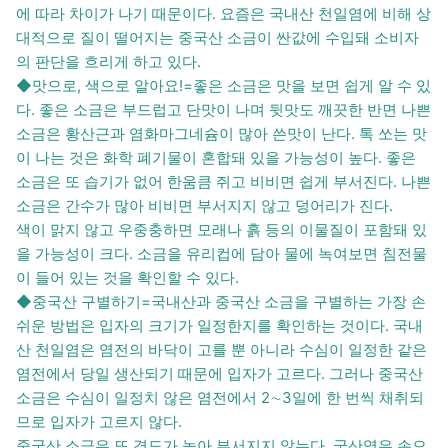
에 따라 차이가 나기 때문이다. 요즘은 국내산 천일염에 비해 상
대적으로 질이 떨어지는 중국산 소금이 싼값에 수입돼 소비자
의 판단을 흐리게 하고 있다.
◆맛으로, 색으로 알아요!=좋은 소금은 맛을 보면 쉽게 알 수 있
다. 좋은 소금은 부드럽고 단맛이 나며 뒷맛도 깨끗한 반면 나쁜
소금은 황산근과 염화마그네슘이 많아 쓴맛이 난다. 톡 쏘는 맛
이 나는 것은 화학 폐기물이 혼합돼 있을 가능성이 높다. 좋은
소금은 또 습기가 없어 한움큼 쥐고 비비면 쉽게 부서진다. 나쁜
소금은 간수가 많아 비비면 부서지지 않고 덩어리가 진다.
색이 맑지 않고 우중충하면 모래나 흙 등의 이물질이 포함돼 있
을 가능성이 크다. 소금을 유리컵에 담아 물에 녹여보면 침전물
이 들어 있는 것을 확인할 수 있다.
◆중국산 구별하기=국내산과 중국산 소금을 구별하는 가장 손
쉬운 방법은 입자의 크기가 일정한지를 확인하는 것이다. 국내
산 천일염은 염전의 바닥이 고를 뿐 아니라 수심이 일정한 같은
염전에서 당일 생산되기 때문에 입자가 고르다. 그러나 중국산
소금은 수심이 일정치 않은 염전에서 2∼3일에 한 번씩 채취되
므로 입자가 고르지 않다.
중국산 소금은 또 경도가 높아 부서지지 않는다. 국산염은 손으