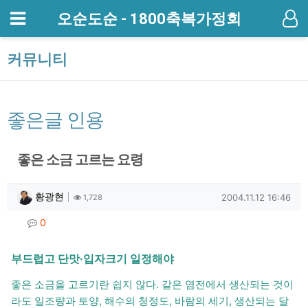
메뉴
오순도순 - 1800축복가정회
기
커뮤니티
좋은글 인용
좋은 소금 고르는 요령
작성자 정보
작성
조회
작성일
황광현
2004.11.12 16:46
1,728
컨텐츠 정보
댓글
0
본문
부드럽고 단맛·입자크기 일정해야
좋은 소금을 고르기란 쉽지 않다. 같은 염전에서 생산되는 것이
라도 일조량과 토양, 해수의 청정도, 바람의 세기, 생산되는 달