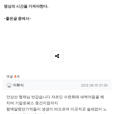
명상의 시간을 가져야한다.
-좋은글 중에서-
SNS 공유
관련자료
댓글
4
개
이화식님의 댓글
작성일
이화식
2012.06.15 01:30
안상선 형제님 반갑습니다 쟈르딘 수련회때 새벽어둠을 헤
치며 기알로페스 중간지점까지
함께달렸던기억들이 생생이 떠오르며 이곳저곳 쉴세없이 노