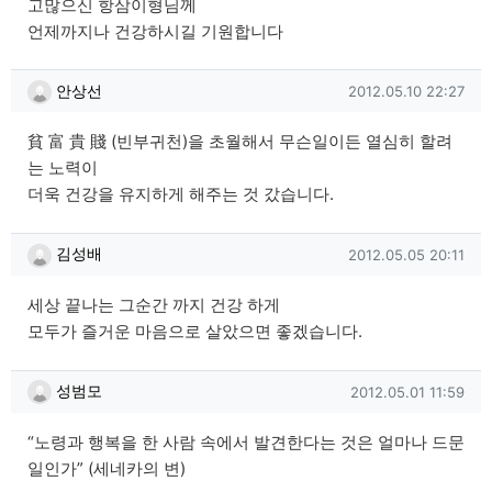
고많으신 항삼이형님께
언제까지나 건강하시길 기원합니다
안상선님의 댓글
작성일
안상선
2012.05.10 22:27
貧 富 貴 賤 (빈부귀천)을 초월해서 무슨일이든 열심히 할려
는 노력이
더욱 건강을 유지하게 해주는 것 갔습니다.
김성배님의 댓글
작성일
김성배
2012.05.05 20:11
세상 끝나는 그순간 까지 건강 하게
모두가 즐거운 마음으로 살았으면 좋겠습니다.
성범모님의 댓글
작성일
성범모
2012.05.01 11:59
“노령과 행복을 한 사람 속에서 발견한다는 것은 얼마나 드문
일인가” (세네카의 변)