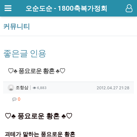
메뉴
오순도순 - 1800축복가정회
기
커뮤니티
좋은글 인용
♡♣ 풍요로운 황혼 ♣♡
작성자 정보
작성
조회
작성일
조항삼
2012.04.27 21:28
6,883
컨텐츠 정보
댓글
0
본문
♡♣ 풍요로운 황혼 ♣♡
괴테가 말하는 풍요로운 황혼