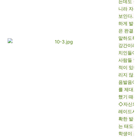
는데도 
니라 자
보인다.
하게 발
은 완결
말하도록
강간이라
치인들이
사람들 
적이 있다
리지 않
음발음이
를 제대
했기 때
◇자신의
레이드시
확한 발
는 태도는
학생이 