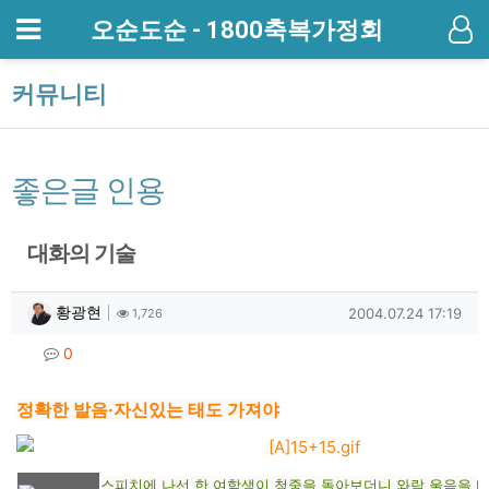
메뉴
오순도순 - 1800축복가정회
기
커뮤니티
좋은글 인용
대화의 기술
작성자 정보
작성
조회
작성일
황광현
2004.07.24 17:19
1,726
컨텐츠 정보
댓글
0
본문
정확한 발음·자신있는 태도 가져야
스피치에 나선 한 여학생이 청중을 돌아보더니 와락 울음을 