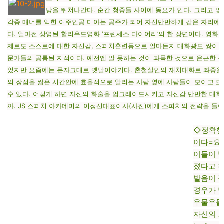
당을 뛰쳐나간다. 순간 청중들 사이에 동요가 인다. 그리고 
각종 매너를 익힌 여주인공 미아는 공주가 되어 자신만만하게 같은 자리에서
다. 얼마전 상영된 할리우드영화 ‘프린세스 다이어리’의 한 장면이다. 영화
제로도 스스로에 대한 자신감, 스피치훈련등으로 얼마든지 대화꽝도 짱이 될
문가들의 공통된 지적이다. 예전엔 말 못하는 것이 과묵한 것으로 은근한 장
었지만 요즘에는 문자그대로 옛날이야기다. 촌철살인의 재치대화로 좌중을 
의 장점을 짧은 시간안에 효율적으로 알리는 사람 옆에 사람들이 모이고 또
수 있다. 어떻게 하면 자신의 화술을 업그레이드시키고 자신감 만만한 대화
까. JS 스피치 아카데미의 이정신대표이사(사진)에게 스피치의 전략을 들어
◇정확한
이다=요
이들이 
졌다고 
발음이 
경우가 
우물우물
자신의 