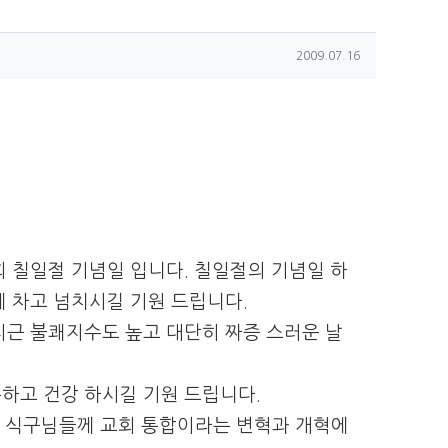
작성일
2009.07.16
회 칠일절 기념일 입니다. 칠일절의 기념일 하
 차고 넘치시길 기원 드립니다.
지근 불쾌지수도 높고 대단히 짜증 스러운 날
하고 건강 하시길 기원 드립니다.
든 식구님들께 교회 통합이라는 변혁과 개혁에