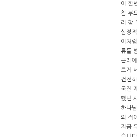
이 한
참 부
러 참
심정적
이처럼
류를 
근래에
르게 
건전하
국진 
했던 
하나님
의 적
지금 
습니다