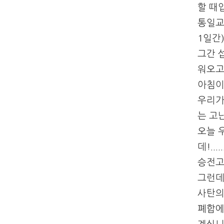
할 때
통일교
1일간
그간 
워오고
아침이
우리가
는 고
오늘 
데!......
승전고
그런데
사탄의
폐합에