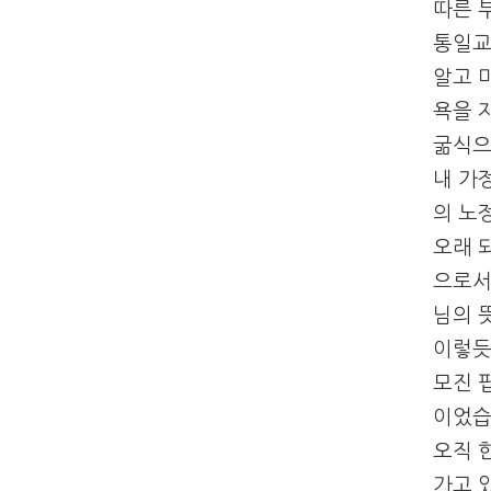
따른 
통일교
알고 
욕을 
굶식으
내 가
의 노
오래 
으로서
님의 
이렇듯
모진 
이었습
오직 
가고 