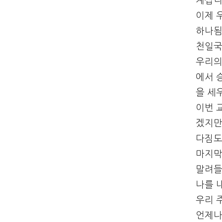
계십니
이제 
하나됨
천일국
우리의
에서 
을 세
이번 
겠지만
다짐도
마지막
말려들
나를 
우리 
언제나