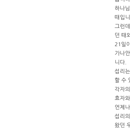
하나님
때입니
그런데
던 때
21일
가나안
니다.
섭리는
할 수
각자의
효자와
언제나
섭리의
왔던 