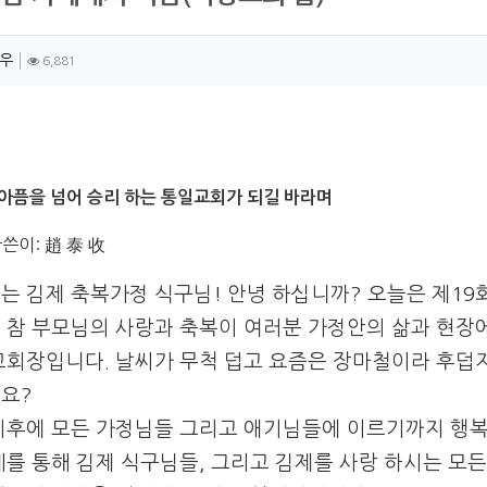
자 정보
작성
조회
우
6,881
츠 정보
아픔을 넘어 승리 하는 통일교회가 되길 바라며
쓴이: 趙 泰 收
는 김제 축복가정 식구님! 안녕 하십니까? 오늘은 제19
 참 부모님의 사랑과 축복이 여러분 가정안의 삶과 현장에
교회장입니다. 날씨가 무척 덥고 요즘은 장마철이라 후덥
요?
기후에 모든 가정님들 그리고 애기님들에 이르기까지 행복
페를 통해 김제 식구님들, 그리고 김제를 사랑 하시는 모