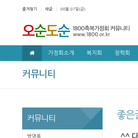
상단 네비
즐겨찾기
새글
08월 07일(금)
메인 메뉴
가정회소개
복지회
장학회
커뮤니티
좋은
커뮤니티
^^ 
방명록