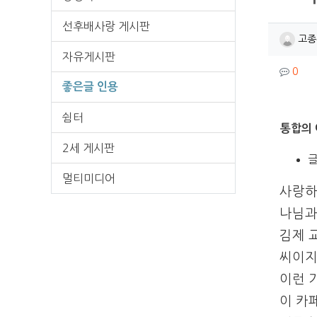
선후배사랑 게시판
작성
고종
자유게시판
컨텐
댓글
0
좋은글 인용
쉼터
본문
통합의 
2세 게시판
글
멀티미디어
사랑하
나님과
김제 
씨이지
이런 
이 카