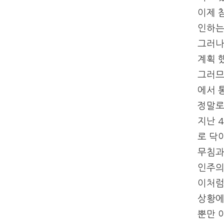
이제 
인하는
그러나
계획 
그러므
에서 
정말로
지난 
로 닥
무침과
인주의
이처럼
상황에
뿐만 