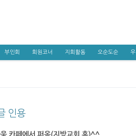
부인회
회원코너
지회활동
오순도순
우
글 인용
다움 카페에서 퍼옴(지방교회 홈)^^