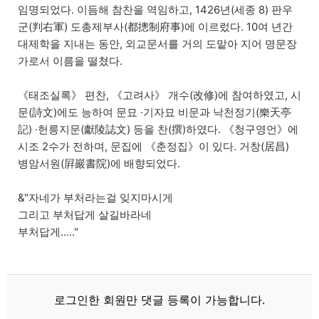
임명되었다. 이듬해 참찬을 역임하고, 1426년(세종 8) 판우
군(判右軍) 도총제부사(都摠制府事)에 이르렀다. 10여 년간
대제학을 지내는 동안, 외교문서를 거의 도맡아 지어 명문장
가로서 이름을 떨쳤다.
《태조실록》 편찬, 《고려사》 개수(改修)에 참여하였고, 시
문(詩文)에도 능하여 문묘 ·기자묘 비문과 낙천정기(樂天亭
記) ·헌릉지문(獻陵誌文) 등을 찬(撰)하였다. 《청구영언》에
시조 2수가 전하며, 문집에 《춘정집》이 있다. 거창(居昌)
병암서원(屛巖書院)에 배향되었다.
&"자네가 부처라는걸 잊지마시게
그리고 부처답게 살길바라네
부처답게....."
로그인한 회원만 댓글 등록이 가능합니다.