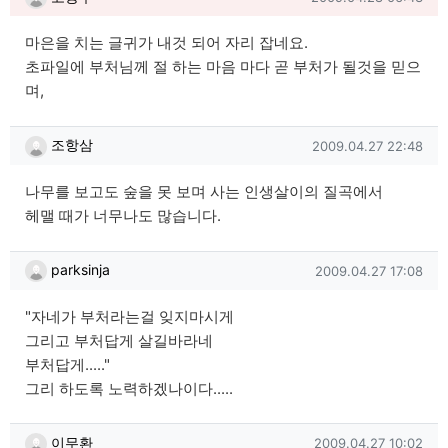
마은을 치는 글귀가 내것 되어 자리 잡네요.
초파일에 부처님께 절 하는 마음 마다 곧 부처가 될것을 믿으
며,
조항삼님의 댓글
작성일
조항삼
2009.04.27 22:48
나무를 보고도 숲을 못 보며 사는 인생살이의 질곡에서
헤맬 때가 너무나도 많습니다.
parksinja님의 댓글
작성일
parksinja
2009.04.27 17:08
"자네가 부처라는걸 잊지마시게
그리고 부처답게 살길바라네
부처답게....."
그리 하도록 노력하겠나이다.....
이무환님의 댓글
작성일
이무환
2009.04.27 10:02