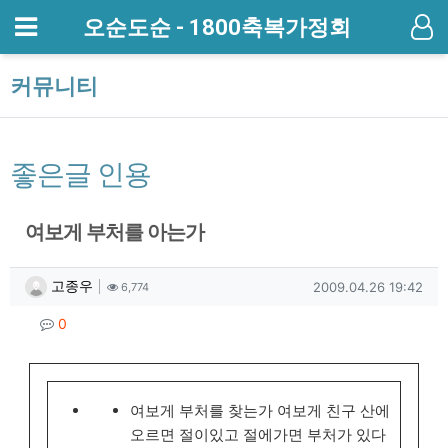
메뉴
오순도순 - 1800축복가정회
기
커뮤니티
좋은글 인용
여보게 부처를 아는가
작성자 정보
작성
조회
작성일
고종우
2009.04.26 19:42
6,774
컨텐츠 정보
댓글
0
본문
여보게 부처를 찾는가 여보게 친구 산에
오르면 절이있고 절에가면 부처가 있다