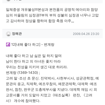
일체중생 개유불성!!!본성과 본천품의 공명적 메아리와 참양
심의 어을림의 심정권!!부처 부처 성불의 심정권 너무나 고맙
고 감사하여 정상을 향하여 합장 축원 아주,,,
정해관님의 댓글
작성일
정해관
2009.04.26 23:20
☯ 12[내해 좋다 하고] - 변계랑
내해 좋다 하고 남 싫은 일 하지 말며
남이 한다 하고 의 아녀든 좇지 마라
우리는 천성을 지키어 생긴 대로 하리라.
변계랑 (1369-1430) ;
고려 말 ·조선 초 문신. 진덕박사, 사헌부시사, 성균관학정, 예
문관의 응교, 직제학, 예조우참의, 예문관제학, 대제학 ·예조
판서, 참찬, 판우군 도총제부사을 지냈다. 대제학 재임 시 외
교문서를 거의 도맡아 지었고《태조실록》 편찬, 《고려
사》 개수에 참여했다.