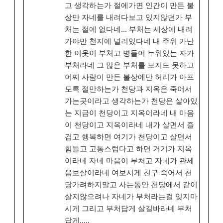
고 생각하는가 절에가면 인간이 만든 불
상만 자네를 내려다보고 있지않던가 부
처는 절에 없다네... 부처는 세상에 내려
가야만 천지에 널려있다네 내 주위 가난
한 이웃이 부처고 병들어 누워있는 자가
부처라네 그 많은 부처를 보지도 못하고
어찌 사람이 만든 불상에만 허리가 아프
도록 절만하는가 천당과 지옥은 죽어서
가는곳이라고 생각하는가 천당은 살아있
는 지금이 천당이고 지옥이라네 내 마음
이 천당이고 지옥이라네 내가 살면서 즐
겁고 행복하면 여기가 천당이고 살면서
힘들고 고통스럽다고 하면 거기가 지옥
이라네 자네 마음이 부처고 자네가 관세
음보살이라네 여보시게 친구 죽어서 천
당가려하지말고 사는동안 천당에서 같이
살지않으려나 자네가 부처라는걸 잊지마
시게 그리고 부처답게 살길바라네 부처
답게.....