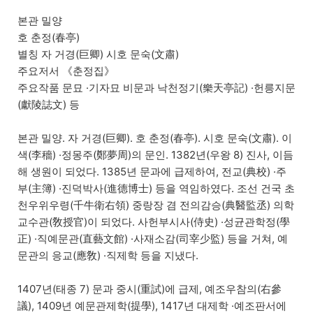
본관 밀양
호 춘정(春亭)
별칭 자 거경(巨卿) 시호 문숙(文肅)
주요저서 《춘정집》
주요작품 문묘 ·기자묘 비문과 낙천정기(樂天亭記) ·헌릉지문
(獻陵誌文) 등
본관 밀양. 자 거경(巨卿). 호 춘정(春亭). 시호 문숙(文肅). 이
색(李穡) ·정몽주(鄭夢周)의 문인. 1382년(우왕 8) 진사, 이듬
해 생원이 되었다. 1385년 문과에 급제하여, 전교(典校) ·주
부(主簿) ·진덕박사(進德博士) 등을 역임하였다. 조선 건국 초
천우위우령(千牛衛右領) 중랑장 겸 전의감승(典醫監丞) 의학
교수관(敎授官)이 되었다. 사헌부시사(侍史) ·성균관학정(學
正) ·직예문관(直藝文館) ·사재소감(司宰少監) 등을 거쳐, 예
문관의 응교(應敎) ·직제학 등을 지냈다.
1407년(태종 7) 문과 중시(重試)에 급제, 예조우참의(右參
議), 1409년 예문관제학(提學), 1417년 대제학 ·예조판서에