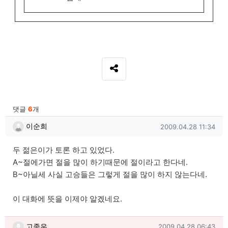
SNS 공유
관련자료
댓글
6
개
이순희님의 댓글
작성일
이순희
2009.04.28 11:34
두 젊은이가 토론 하고 있었다.
A~절에가면 절을 많이 하기때문에 절이라고 한다네.
B~아닐세 사실 고승들은 그렇게 절을 많이 하지 않는다네.
이 대화에 뜻을 이제야 알겠네요.
고종우님의 댓글
작성일
고종우
2009.04.28 06:43